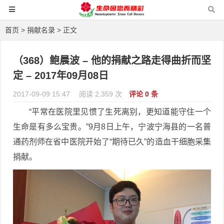
首页
>
捐献名录
> 正文
（368）鲍晨波 – 他的捐献之路走得曲折而坚
定 – 2017年09月08日
2017-09-09 15:47
阅读 2,359 次
评论 0 条
“平常在医院里见惯了生死离别，更知道能守住一个
生命是有多么宝贵。”9月8日上午，宁波宁海县的一名普
通药剂师在省中医院开始了“期待已久”的造血干细胞采集
捐献。