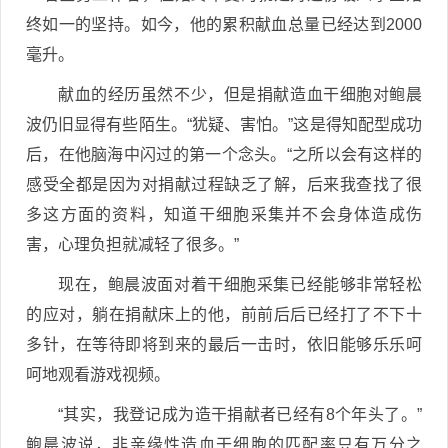
终如一的坚持。如今，他的累积献血总量已经达到2000
毫升。
献血的经历虽然不少，但是捐献造血干细胞对鲍晨
波仍旧显得有些陌生。“犹疑、害怕。”这是得知配型成功
后，在他脑海中闪过的第一个念头。“之所以会有这样的
感受全都是因为对捐献过程缺乏了解，后来我查找了很
多这方面的资料，知道干细胞采集并不会身体造成伤
害，心理负担就减轻了很多。”
现在，鲍晨波面对着干细胞采集已经能够非常轻松
的应对，躺在捐献床上的他，前前后后已经打了不下十
多针，在等待即将到来的最后一击时，依旧能够乐乐呵
呵地观看游戏视频。
“其实，我登记成为造干捐献者已经有8个年头了。”
鲍晨波说，非亲缘性造血干细胞的匹配率只有万分之