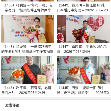
（1450）张锦熠 – “能帮一把，我
（1449）戴光明 – 椒江第10例，
一定尽力！”杭州软件工程师两个
几率堪比中彩票 – 2026年07月28
月减重13斤赴生命之约 – 2026年0
日
8月03日
（1448）章龙锋 – 一份跨越四年
（1447）季晓雷 – 生命因您而精
的生命礼物！杭州基层工作者捐献
彩 – 2026年07月24日
造血干细胞传递希望 – 2026年07
月27日
（1446）赵宇泽 – 若有需，必挺
（1445）周豪 – 能帮一把的时
身而出！ – 2026年07月24日
候，更不能后退半步！ – 2026年0
7月24日
发表评论