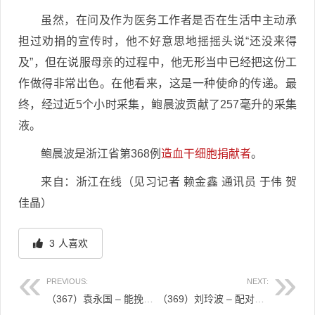
虽然，在问及作为医务工作者是否在生活中主动承
担过劝捐的宣传时，他不好意思地摇摇头说“还没来得
及”，但在说服母亲的过程中，他无形当中已经把这份工
作做得非常出色。在他看来，这是一种使命的传递。最
终，经过近5个小时采集，鲍晨波贡献了257毫升的采集
液。
鲍晨波是浙江省第368例
造血干细胞捐献者
。
来自：浙江在线（见习记者 赖金鑫 通讯员 于伟 贺
佳晶）
3
人喜欢
PREVIOUS:
NEXT:
（367）袁永国 – 能挽救别人的生命是种难得的幸运 – 2017年09月05日
（369）刘玲波 – 配对成功让她惊讶而兴奋 – 2017年09月08日