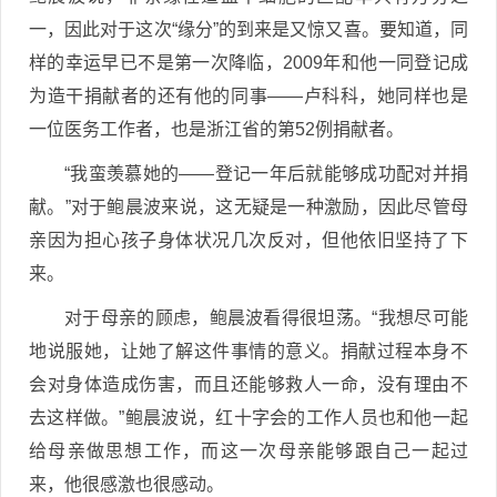
一，因此对于这次“缘分”的到来是又惊又喜。要知道，同
样的幸运早已不是第一次降临，2009年和他一同登记成
为造干捐献者的还有他的同事——卢科科，她同样也是
一位医务工作者，也是浙江省的第52例捐献者。
“我蛮羡慕她的——登记一年后就能够成功配对并捐
献。”对于鲍晨波来说，这无疑是一种激励，因此尽管母
亲因为担心孩子身体状况几次反对，但他依旧坚持了下
来。
对于母亲的顾虑，鲍晨波看得很坦荡。“我想尽可能
地说服她，让她了解这件事情的意义。捐献过程本身不
会对身体造成伤害，而且还能够救人一命，没有理由不
去这样做。”鲍晨波说，红十字会的工作人员也和他一起
给母亲做思想工作，而这一次母亲能够跟自己一起过
来，他很感激也很感动。