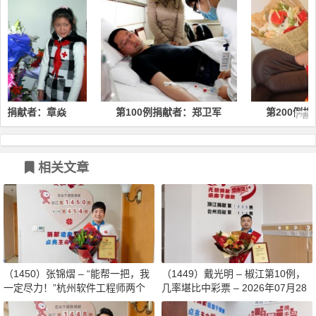
第100例捐献者：郑卫军
第200例捐献者：柳蓓蕾
相关文章
（1450）张锦熠 – “能帮一把，我
（1449）戴光明 – 椒江第10例，
一定尽力！”杭州软件工程师两个
几率堪比中彩票 – 2026年07月28
月减重13斤赴生命之约 – 2026年0
日