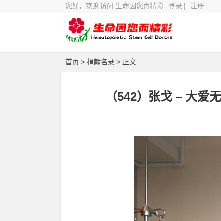
您好，欢迎访问 生命因您而精彩
登录
|
注册
首页
>
捐献名录
> 正文
（542）张戈 – 大爱