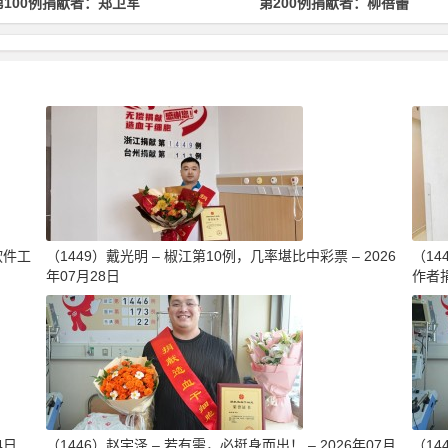
第200例捐献者：柳蓓蕾
第500例捐献者：林均
软件工
（1449）戴光明 – 椒江第10例，几率堪比中彩票 – 2026
（1
年07月28日
作者捐
4日
（1446）赵宇泽 – 若有需，必挺身而出！ – 2026年07月
（14