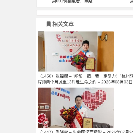
捐献者：章焱
第100例捐献者：郑卫军
相关文章
（1450）张锦熠 – “能帮一把，我一定尽力！”杭州
程师两个月减重13斤赴生命之约 – 2026年08月03日
（1447）季晓雷 – 生命因您而精彩 – 2026年07月2