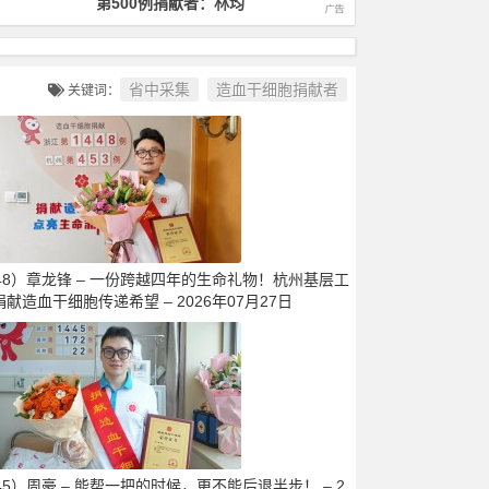
第1000例捐献者：徐毅
第1400
省中采集
造血干细胞捐献者
关键词：
448）章龙锋 – 一份跨越四年的生命礼物！杭州基层工
献造血干细胞传递希望 – 2026年07月27日
45）周豪 – 能帮一把的时候，更不能后退半步！ – 2