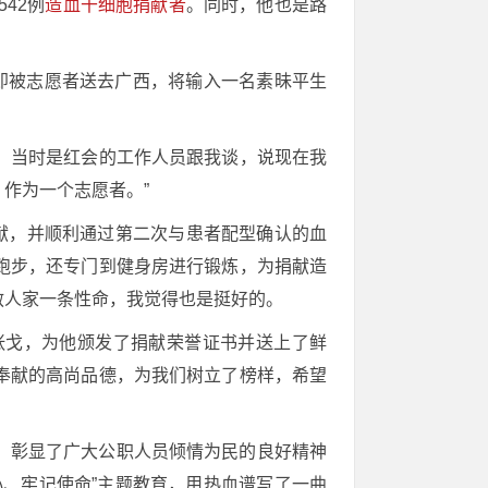
42例
造血干细胞捐献者
。同时，他也是路
立即被志愿者送去广西，将输入一名素昧平生
活动，当时是红会的工作人员跟我谈，说现在我
作为一个志愿者。”
献，并顺利通过第二次与患者配型确认的血
跑步，还专门到健身房进行锻炼，为捐献造
救人家一条性命，我觉得也是挺好的。
张戈，为他颁发了捐献荣誉证书并送上了鲜
奉献的高尚品德，为我们树立了榜样，希望
，彰显了广大公职人员倾情为民的良好精神
、牢记使命”主题教育，用热血谱写了一曲