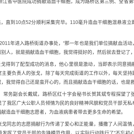
浙江省中医院成功捐献造血干细胞，成为路桥区第三例、全省第5
集，直到10点52分顺利采集完毕。110毫升造血干细胞混悬液
作，2011年进入路桥街道办事处，“那一年也是我们单位搞献血
到别人，就是捐献造血干细胞，我觉得挺好的，然后就去登记了，
，张戈得到了配型成功的消息，他心里很是激动，当即表示同意捐
室主要负责人的张戈，除了每天完成街道的工作以外，每天坚持
献，我觉得自己还是蛮开心的，而且捐献造血干细胞的话，也是
、常务副会长戴斌，路桥区红十字会秘书长贺其斌专程探望了
显了我区广大公职人员倾情为民的良好精神风貌和党员干部无私
捐献造血干细胞志愿者，为血液病患者带去更多生命的希望。
张戈同志的志愿捐献行为传递了爱心和正能量，播撒了人间温情
极发挥了党员干部的先锋模范作用，以实际行动践行了“不忘初心