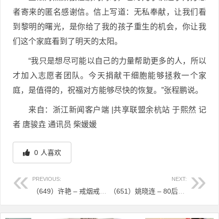
者寄来的匿名感谢信。信上写道：无私奉献，让我们看
到黎明的曙光，是你给了我的孩子重生的机会，你让我
们这个家庭看到了明天的太阳。
“我只是想尽可能以自己的力量帮助更多的人，所以
才加入志愿者团队。今天捐献干细胞能够拯救一个家
庭，是值得的，祝福对方能够尽快的恢复。”张程鹏说。
来自：浙江新闻客户端 |共享联盟余杭站 于熙然 记
者 唐骏垚 通讯员 柴媛媛
0
人喜欢
PREVIOUS:
NEXT:
（649）许艳 – 戒烟戒酒，只为救他一命 – 2021年01月22日
（651）姚晓连 – 80后教师捐献造血干细胞 白血病患儿家长写信深情感谢 – 2021年02月05日
文章导航