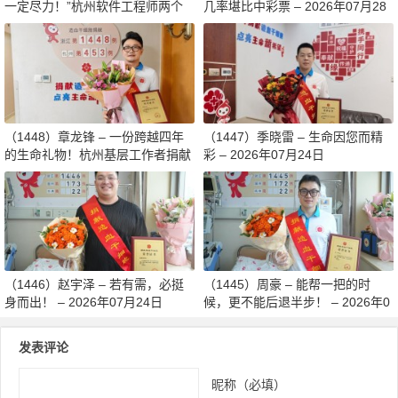
一定尽力！”杭州软件工程师两个
几率堪比中彩票 – 2026年07月28
月减重13斤赴生命之约 – 2026年0
日
8月03日
（1448）章龙锋 – 一份跨越四年
（1447）季晓雷 – 生命因您而精
的生命礼物！杭州基层工作者捐献
彩 – 2026年07月24日
造血干细胞传递希望 – 2026年07
月27日
（1446）赵宇泽 – 若有需，必挺
（1445）周豪 – 能帮一把的时
身而出！ – 2026年07月24日
候，更不能后退半步！ – 2026年0
7月24日
发表评论
昵称（必填）