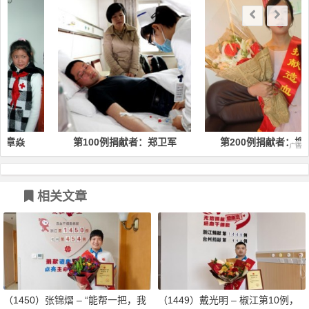
第100例捐献者：郑卫军
第200例捐献者：柳蓓蕾
相关文章
（1450）张锦熠 – “能帮一把，我
（1449）戴光明 – 椒江第10例，