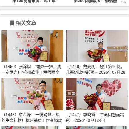
第100例捐献者：郑卫军
第200例捐献者：柳蓓蕾
相关文章
（1450）张锦熠 – “能帮一把，我
（1449）戴光明 – 椒江第10例，
一定尽力！”杭州软件工程师两个
几率堪比中彩票 – 2026年07月28
月减重13斤赴生命之约 – 2026年0
日
8月03日
（1448）章龙锋 – 一份跨越四年
（1447）季晓雷 – 生命因您而精
的生命礼物！杭州基层工作者捐献
彩 – 2026年07月24日
造血干细胞传递希望 – 2026年07