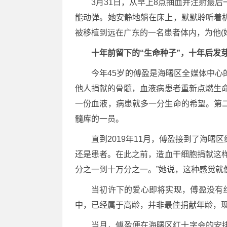
3月31日，从早上8点抽血并注射最
能动弹。她安静地躺在床上，默默聆听着
被移植到远在广东的一名患者体内，为他(
十年前留下的“生命种子”，十年后发
今年45岁的傅盈是海曙区全媒体中心
他人捐献的骨髓，血液病患者重新点燃生
一份血液，病患就多一分生命的希望。第
髓库的一员。
直到2019年11月，傅盈接到了海
还是患者。在此之前，造血干细胞捐献这
分之一到十万分之一。”她说，这种感觉就
当初许下的爱心即将实现，傅盈没有
中，已经属于高龄，并非最佳捐献年龄，
当月，傅盈便在海曙区红十字会的安