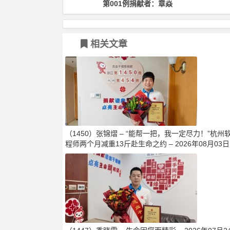
捐献者：章焱
第100例捐献者：郑卫军
相关文章
（1450）张锦熠 – “能帮一把，我一定尽力！”杭州
程师两个月减重13斤赴生命之约 – 2026年08月03日