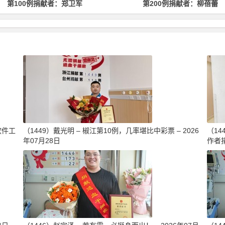
第200例捐献者：柳蓓蕾
第500例捐献者：林均
软件工
（1449）戴光明 – 椒江第10例，几率堪比中彩票 – 2026
（1
年07月28日
作者捐