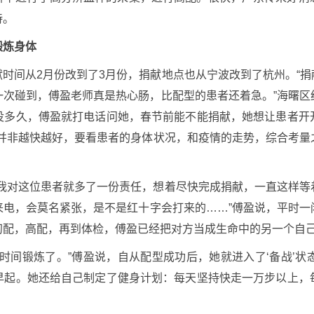
待。
锻炼身体
时间从2月份改到了3月份，捐献地点也从宁波改到了杭州。“
一次碰到，傅盈老师真是热心肠，比配型的患者还着急。”海曙区
没多久，傅盈就打电话问她，春节前能不能捐献，她想让患者开
间并非越快越好，要看患者的身体状况，和疫情的走势，综合考量
。
，我对这位患者就多了一份责任，想着尽快完成捐献，一直这样等
来电，会莫名紧张，是不是红十字会打来的……”傅盈说，平时一
初配，高配，再到体检，傅盈已经把对方当成生命中的另一个自
时间锻炼了。”傅盈说，自从配型成功后，她就进入了‘备战’
早起。她还给自己制定了健身计划：每天坚持快走一万步以上，