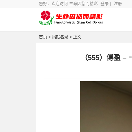
您好，欢迎访问 生命因您而精彩
登录
|
注册
首页
>
捐献名录
> 正文
（555）傅盈 –