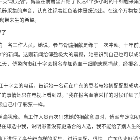
后一支“动员剂”，傅盈在病房里开始了长达4个多小时的干细胞采
机器采集的声音，认真注视着红色液体缓缓流出。在这个万物复
她)带来生的希望。
芽了
的一名工作人员。她说，参与骨髓捐献是缘于一次冲动。十年前
命”的新闻。这则新闻给傅盈极大的震撼，她意识到自己也可以成
二天，傅盈向市红十字会报名参加造血干细胞志愿捐献，经报名
曙区红十字会的电话，告诉她一名远在广东的患者与她初配配型成
样的事情她只在电视上看到过。“我在报名血液采样的时候详细了
像自己中了彩票一样。
丝毫犹豫。当工作人员再次征求她的捐献意愿时，傅盈坚定如初，
现在却选中我，说明患者没有更适合的人选，我不能给了别人生的
排下进行了高分辨血样的采集，进行高配。很快，广东传来好消