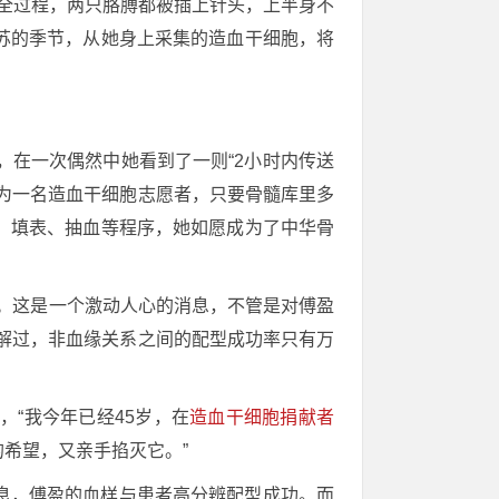
集全过程，两只胳膊都被插上针头，上半身不
苏的季节，从她身上采集的造血干细胞，将
，在一次偶然中她看到了一则“2小时内传送
为一名造血干细胞志愿者，只要骨髓库里多
、填表、抽血等程序，她如愿成为了中华骨
功。这是一个激动人心的消息，不管是对傅盈
解过，非血缘关系之间的配型成功率只有万
“我今年已经45岁，在
造血干细胞捐献者
希望，又亲手掐灭它。”
息，傅盈的血样与患者高分辨配型成功。而