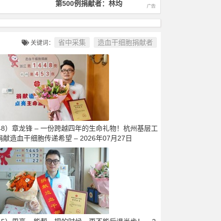
第1000例捐献者：徐毅
第1400
省中采集
造血干细胞捐献者
关键词：
448）章龙锋 – 一份跨越四年的生命礼物！杭州基层工
献造血干细胞传递希望 – 2026年07月27日