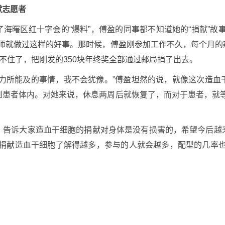
献志愿者
海曙区红十字会的“爆料”，傅盈的同事都不知道她的“捐献”故
老师就做过这样的好事。那时候，傅盈刚参加工作不久，每个月
坐不住了，把刚发的350块年终奖全部通过邮局捐了出去。
是力所能及的事情，我不会犹豫。”傅盈坦然的说，就像这次造血
到患者体内。对她来说，休息两周后就恢复了，而对于患者，就等
，告诉大家造血干细胞的捐献对身体是没有损害的，希望今后越
对捐献造血干细胞了解得越多，参与的人就会越多，配型的几率也