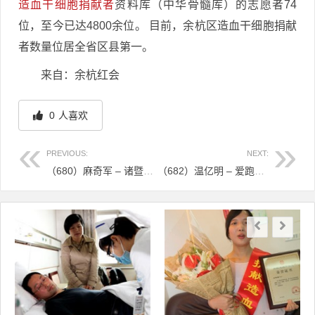
造血干细胞捐献者
资料库（中华骨髓库）的志愿者74
位，至今已达4800余位。 目前，余杭区造血干细胞捐献
者数量位居全省区县第一。
来自：余杭红会
0
人喜欢
PREVIOUS:
NEXT:
（680）麻奇军 – 诸暨退伍老兵，捐造血干细胞，救助陌生小孩​ – 2021年04月26日
（682）温亿明 – 爱跑步打球的杭州90后小伙5天打了9针！这场“考试”，性命攸关！​ – 2021年04月27日
文章导航