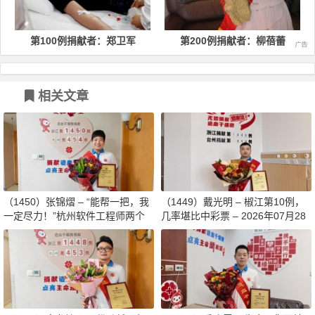
第100例捐献者：郑卫军
第200例捐献者：柳蓓蕾
相关文章
（1450）张锦熠 – “能帮一把，我
（1449）戴光明 – 椒江第10例，
一定尽力！”杭州软件工程师两个
几率堪比中彩票 – 2026年07月28
月减重13斤赴生命之约 – 2026年0
日
8月03日