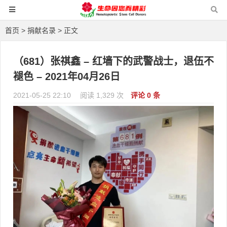
首页
>
捐献名录
> 正文
（681）张祺鑫 – 红墙下的武警战士，退伍不
褪色​ – 2021年04月26日
2021-05-25 22:10
阅读 1,329 次
评论 0 条