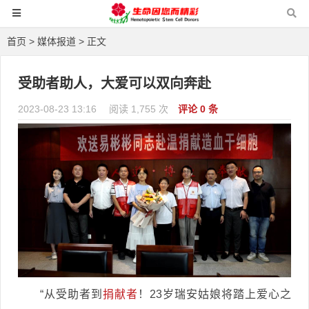
首页
>
媒体报道
> 正文
受助者助人，大爱可以双向奔赴
2023-08-23 13:16
阅读 1,755 次
评论 0 条
“从受助者到
捐献者
！23岁瑞安姑娘将踏上爱心之