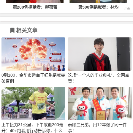
第200例捐献者：柳蓓蕾
第500例捐献者：林均
相关文章
0到100，金华市造血干细胞捐献突
这场“一个人的毕业典礼”，全网点
破百例
赞！
上午接力31公里，下午献血200毫
泰顺三兄弟，用12年做了同一件
升：40+跑者用行动告诉你，什么
事！