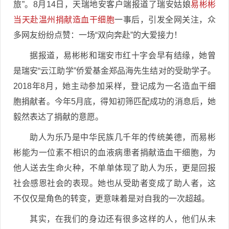
旅”。8月14日，天瑞地安客户端报道了瑞安姑娘
易彬彬
当天赴温州捐献造血干细胞
一事后，引发全网关注，众
多网友纷纷点赞：一场“双向奔赴”的大爱接力！
据报道，易彬彬和瑞安市红十字会早有结缘，她曾
是瑞安“云江助学”侨爱基金郑品海先生结对的受助学子。
2018年8月，她主动参加采样，登记成为一名造血干细
胞捐献者。今年5月底，得知初筛匹配成功的消息后，她
毅然表达了捐献的意愿。
助人为乐乃是中华民族几千年的传统美德，而易彬
彬能为一位素不相识的血液病患者捐献造血干细胞，为
他人送去生命火种，不单单体现了助人为乐，更是回报
社会感恩社会的表现。她也从受助者变成了助人者，这
不仅仅是角色的转变，更意味着是对自我的一次超越。
其实，在我们的身边还有很多这样的人，他们从未