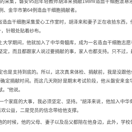
时的采集，磐安95后年轻教师胡泽来捐献198ml造血干细胞混
1例、金华市第64例造血干细胞捐献者。
江省造血干细胞采集爱心工作室时，胡泽来和妻子正在收拾东西，
针，针眼处贴着纱布。
州上大学期间，他就加入了中华骨髓库，成为一名造血干细胞志愿
很坚定，而且都跟家人说过要捐献的事，家人也都支持。只不过，
定也是支持到底的。所以，这次真来体检、捐献前，我是没跟他
才确定捐献时间。而这几天刚好是期末考试阶段，他从磐安来金
献。”他说。
、一个家庭的大事，我必须坚定、坚持。”胡泽来说，他加入中华
喜欢公益，二是党员的信念带给他支撑。
细胞的时候，他的父母、妻子以及岳父都陪在他身边，此外，学校