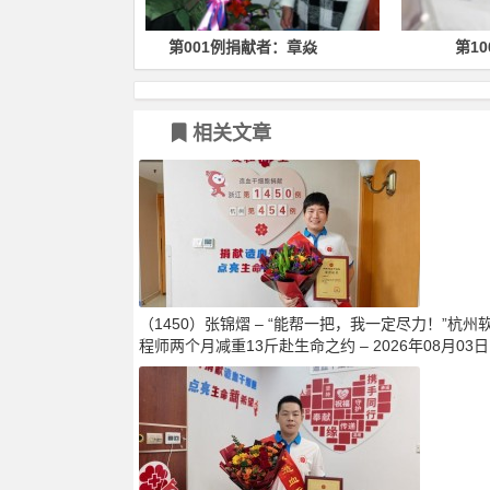
捐献者：章焱
第100例捐献者：郑卫军
相关文章
（1450）张锦熠 – “能帮一把，我一定尽力！”杭州
程师两个月减重13斤赴生命之约 – 2026年08月03日