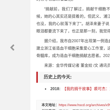
“捐献前，我们了解过，捐献干细胞
候，她的心其实还是提着的，但武义、浦
也没，我的心就落下来了”。胡泽来妻子
眼泪都要流下来了，也正是那一刻，我觉得
据介绍，我市自2007年出现第一例造
建立浙江省造血干细胞采集爱心工作室，这
骨髓库，成为造血干细胞捐献志愿者。202
来源：金华传媒记者 董金姣 /文 通讯员
历史上的今天:
2018:
【我的捐干故事】裘可杰：
本文地址：
https://www.hscd.org/archives/x9