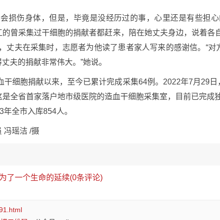
不会损伤身体，但是，毕竟是没经历过的事，心里还是有些担心
江的曾采集过干细胞的捐献者都赶来，陪在她丈夫身边，说着各自
说，丈夫在采集时，志愿者为他读了患者家人写来的感谢信。“对
丈夫的捐献非常伟大。”她说。
血干细胞捐献以来，至今已累计完成采集64例。2022年7月2
是全省首家落户地市级医院的造血干细胞采集室，目前已完成独立
3年全市入库854人。
 冯瑶洁 /摄
为了一个生命的延续(0条评论)
91.html