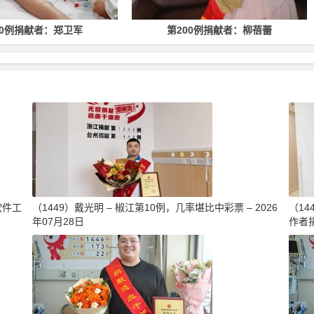
第200例捐献者：柳蓓蕾
第500例捐献者：林均
软件工
（1449）戴光明 – 椒江第10例，几率堪比中彩票 – 2026
（1
年07月28日
作者捐