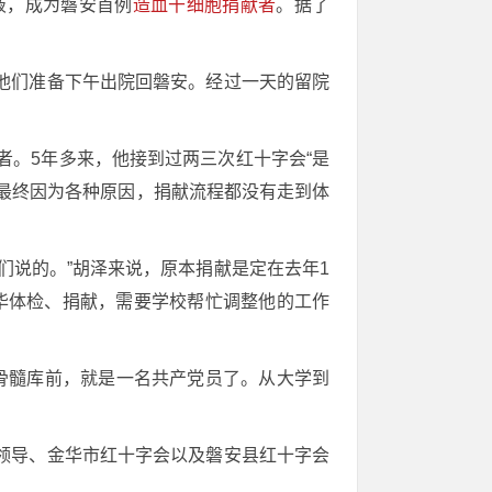
悬液，成为磐安首例
造血干细胞捐献者
。据了
他们准备下午出院回磐安。经过一天的留院
者。5年多来，他接到过两三次红十字会“是
最终因为各种原因，捐献流程都没有走到体
们说的。”胡泽来说，原本捐献是定在去年1
华体检、捐献，需要学校帮忙调整他的工作
骨髓库前，就是一名共产党员了。从大学到
领导、金华市红十字会以及磐安县红十字会