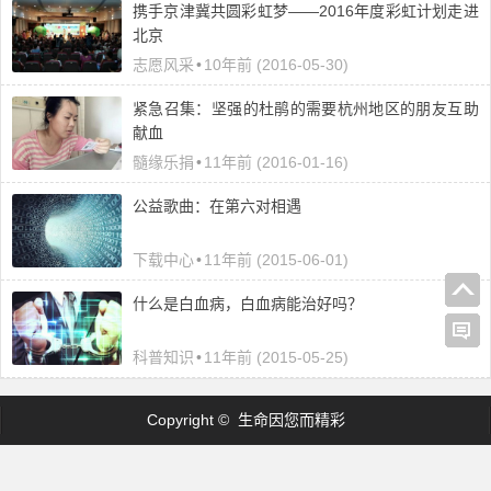
携手京津冀共圆彩虹梦——2016年度彩虹计划走进
北京
志愿风采
•
10年前 (2016-05-30)
紧急召集：坚强的杜鹃的需要杭州地区的朋友互助
献血
髓缘乐捐
•
11年前 (2016-01-16)
公益歌曲：在第六对相遇
下载中心
•
11年前 (2015-06-01)
什么是白血病，白血病能治好吗？
科普知识
•
11年前 (2015-05-25)
Copyright © 生命因您而精彩