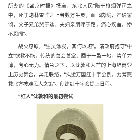
所办的《盛京时报》报道，东北人民“陷于枪烟弹雨之
中，死于炮林雷阵之上者数万生灵，血飞肉溅，产破家
倾，父子兄弟哭于途，夫妇亲朋呼于路，痛心疾首，惨
不忍闻”。
战火燎原，“生灵涂炭，其何以堪”。清政府抱守“中
立”欲救不能，传统的善会善堂，囿于一邑一地，势单力
薄，有心无力。情急之下，以沈敦和为首的上海绅商登
上历史舞台，奔走联络，“拟援万国红十字会例，力筹赈
救北方被难民人之策”。创建红十字会提上日程。
“红人”沈敦和的最初尝试