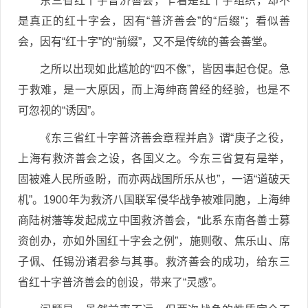
东三省红十字普济善会，乍看是红十字组织，却不
是真正的红十字会，因有“普济善会”的“后缀”；看似善
会，因有“红十字”的“前缀”，又不是传统的善会善堂。
之所以出现如此尴尬的“四不像”，皆因事起仓促。急
于救难，是一大原因，而上海绅商曾经的经验，也是不
可忽视的“诱因”。
《东三省红十字普济善会章程并启》谓“庚子之役，
上海有救济善会之设，各国义之。今东三省复有是举，
固被难人民所亟盼，而亦两战国所乐从也”，一语“道破天
机”。1900年为救济八国联军侵华战争被难同胞，上海绅
商陆树藩等发起成立中国救济善会，“此系东南各善士募
资创办，亦如外国红十字会之例”，施则敬、焦乐山、席
子佩、任锡汾诸君参与其事。救济善会的成功，给东三
省红十字普济善会的创设，带来了“灵感”。