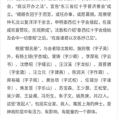
会，“商议开办之法”，宣告“东三省红十字普济善会”成
立。“裙屐衣冠于于而至，或任办事，或愿募捐，观察使
仲礼沈公复洋洋千余言，申明泰西红十字会缘起，在座
咸欢喜赞叹，乐观厥成”。沈敦和介绍“泰西红十字会缘始
及会中一切章程”之后，“在座诸君以次各抒己见”。
根据“题名册”，与会者除沈敦和、施则敬（字子英）
外，有杨士琦(字杏城)、曾铸（字少卿）、李厚祐（字云
书）、沈懋昭（字缦云）、汪汉溪（字龙标）、周晋镳
（字金箴）、汪立元（字建斋）、陈润夫（字作霖）、
席裕福（字子佩）、黄协埙（字式权）、任锡汾（字逢
辛）、焦发昱（字乐山）、苏宝森、王少灏、王松堂、
吴少卿、王益甫、冯珩生、朱子文、姚燕庚，共22人。
这些“发起人”，包括实业家、商人、寓居上海的绅士，是
绅商阶层中有活力、有影响、有能量的一个群体。