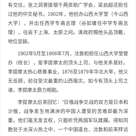
有交往。张之洞曾拨银千两资助广学会，梁启超还担任
过他的中文秘书。1902年，他创办山西大学堂（今山西
大学），并出任西学专斋总理（谷如墉任中学专斋总
理），往返于上海、太原之间。清政府赐他头品顶戴，
地位显赫。
1902年5月至1906年7月，沈敦和担任山西大学堂督
办（校长），是李提摩太的顶头上司，与他关系甚好。
李提摩太热心慈善事业，1876至1879年华北大旱，他义
无反顾，前往受灾最重的山西赈灾。如今有顶头上司之
请，李提摩太鼎力相助。
李提摩太后来回忆：“日俄战争交战的双方是日本和
沙俄，战争发生地满洲的中国人遭受的苦难却最为深
重。他们毫无发言权，只能听凭两国军队蹂躏。得知同
胞处于水深火热之中，一个中国道台，沈敦和前来拜访