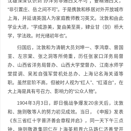
沈雄深深认识到“办洋务非通西文不可”；要精通西文，
“非引置庄、岳之间不可”。于是携敦和移居对外开放城市
上海，并延请英国人为家庭教师教习英文。沈敦和由此
学业大进，“学成游美，复由美至英，肄业甘（剑）桥大
学，学法政。时光绪初年也”。
归国后，沈敦和为清朝大员刘坤一、李鸿章、曾国
荃、左宗棠、张之洞等所倚重，历任张家口洋务局督
办、山西省洋务局督办、山西大学堂督办、江南水师学
堂提调、吴淞自强军营机处总办、上海记名海关道等
职。虽然官阶不高，但被时人视为“红人”、“红道台”，在
大上海是具有号召力、影响力的“公众人物”。
1904年3月3日，即日俄战争爆发20余天后，沈敦
和、施则敬等人的努力初见成效。当日，《申报》发表
《东三省红十字普济善会章程并启》，同一天下午三点
钟，施则敬邀集同仁在上海英租界六马路仁济善堂开