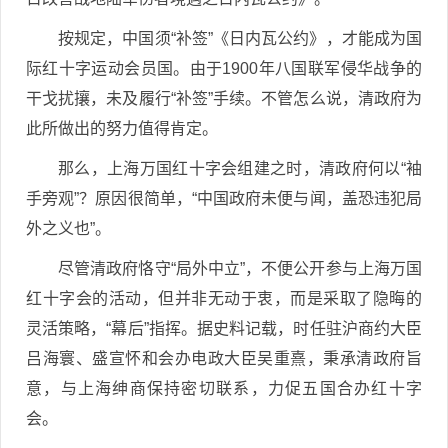
按规定，中国须“补签”《日内瓦公约》，才能成为国
际红十字运动会员国。由于1900年八国联军侵华战争的
干戈扰攘，未及履行“补签”手续。不管怎么说，清政府为
此所做出的努力值得肯定。
那么，上海万国红十字会组建之时，清政府何以“袖
手旁观”？原因很简单，“中国政府未便与闻，盖恐违犯局
外之义也”。
尽管清政府恪守“局外中立”，不便公开参与上海万国
红十字会的活动，但并非无动于衷，而是采取了隐晦的
灵活策略，“幕后”指挥。据史料记载，时任驻沪商约大臣
吕海寰、盛宣怀和会办电政大臣吴重熹，秉承清政府旨
意，与上海绅商保持密切联系，力促五国合办红十字
会。