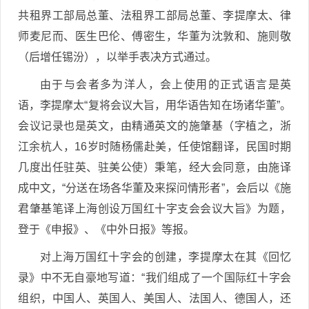
共租界工部局总董、法租界工部局总董、李提摩太、律
师麦尼而、医生巴伦、傅密生，华董为沈敦和、施则敬
（后增任锡汾），以举手表决方式通过。
由于与会者多为洋人，会上使用的正式语言是英
语，李提摩太“复将会议大旨，用华语告知在场诸华董”。
会议记录也是英文，由精通英文的施肇基（字植之，浙
江余杭人，16岁时随杨儒赴美，任使馆翻译，民国时期
几度出任驻英、驻美公使）秉笔，经大会同意，由施译
成中文，“分送在场各华董及来探问情形者”，会后以《施
君肇基笔译上海创设万国红十字支会会议大旨》为题，
登于《申报》、《中外日报》等报。
对上海万国红十字会的创建，李提摩太在其《回忆
录》中不无自豪地写道：“我们组成了一个国际红十字会
组织，中国人、英国人、美国人、法国人、德国人，还