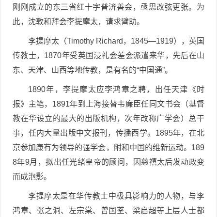
刚刚成立的东三省红十字普济善会，亟思改弦更张。为
此，沈敦和拜会李提摩太，请求臂助。
李提摩太（Timothy Richard，1845—1919），英国
传教士，1870年受英国浸礼会差会派遣来华，先后在山
东、天津、山西等地传教，是有名的“中国通”。
1890年，李提摩太应李鸿章之聘，出任天津《时
报》主笔，1891年到上海接替韦廉臣任同文书会（基督
教在华设立的最大的出版机构，次年改称广学会）总干
事，任内大量出版中文报刊，传播西学。1895年，在北
京参加康有为领导的强学会，附和中国的维新运动。189
8年9月，拟出任光绪皇帝的顾问，因慈禧太后发动政变
而成泡影。
李提摩太是在华传教士中极具影响力的人物，与李
鸿章、张之洞、左宗棠、曾国荃、梁启超等上层人士都