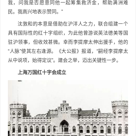
我，问我是否愿意同他一起筹集救济金，帮助满洲难
民。我高兴地表示赞同。”
沈敦和的本意是借助在沪洋人之力，联合组建一个
具有国际性的红十字组织，为此他曾游说英法德美等国
驻沪领事，但收效甚微。幸而李提摩太伸出援手，他的
“人脉”使其左右逢源。《大公报》报道，“嗣经李提摩太
从中说项，始得定议”。建会之举，迈出关键性一步。
上海万国红十字会成立