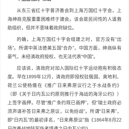
从东三省红十字普济善会到上海万国红十字会，上
海绅商克服重重困难终于建会。该会是民间性的人道救
助组织，但并不意味着政府缺位。
的确，上海万国红十字会组建之时，官方没有“出
场”。所谓中英法德美五国“合办”，中国方面，绅商纵有
豪气，未经清政府授权，也无法代表“中国”。
应该说，清政府对加入国际红十字运动抱有积极态
度。早在1899年12月，清政府即授权驻俄国、奥地利、
荷兰公使杨儒在《推广日来弗原议行之于水战条约》
（即《关于日内瓦公约原则推行于海战的海牙公约》）
上签字画押。尽管“推广条约既已画押”，但“瑞士政府必
须声请补签日来弗之原议，以免纷歧”。所谓“日来弗”，
即“日内瓦”的最初译名，“日来弗原议”指《1864年8月22
日改善战地陆军伤者境遇之日内瓦公约》。