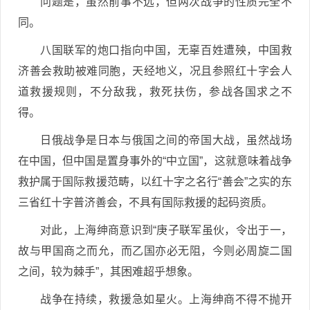
问题是，虽然前事不远，但两次战争的性质完全不
同。
八国联军的炮口指向中国，无辜百姓遭殃，中国救
济善会救助被难同胞，天经地义，况且参照红十字会人
道救援规则，不分敌我，救死扶伤，参战各国求之不
得。
日俄战争是日本与俄国之间的帝国大战，虽然战场
在中国，但中国是置身事外的“中立国”，这就意味着战争
救护属于国际救援范畴，以红十字之名行“善会”之实的东
三省红十字普济善会，不具有国际救援的起码资质。
对此，上海绅商意识到“庚子联军虽伙，令出于一，
故与甲国商之而允，而乙国亦必无阻，今则必周旋二国
之间，较为棘手”，其困难超乎想象。
战争在持续，救援急如星火。上海绅商不得不抛开