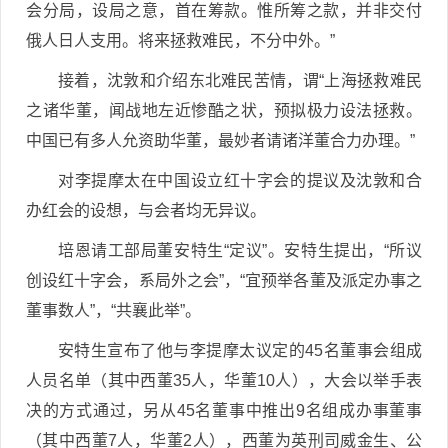
会分局，设局之意，首在筹款。惟所筹之款，并非交付
俄人日人支用。将来拯救难民，不分中外。”
接着，沈敦和介绍东北难民苦情，谓“上海拯救难民
之诸华董，闻战地左近惨酷之状，预拟极力设法拯救。
中国已有多人允资助华董，最妙者请诸洋董合力办理。”
对李提摩太在中国设立红十字会的提议及沈敦和合
办红会的设想，与会者均无异议。
培恩请工部局董安特生“定议”。安特生提出，“所议
创设红十字会，系局外之会”，“宜预举各董及派定办事之
董事数人”，“共襄此举”。
安特生宣布了他与李提摩太议定的45名董事会组成
人员名单（其中西董35人，华董10人），大会以举手表
决的方式通过，另从45名董事中推出9名组成办事董事
（其中西董7人，华董2人），西董为英刑司威金生、公