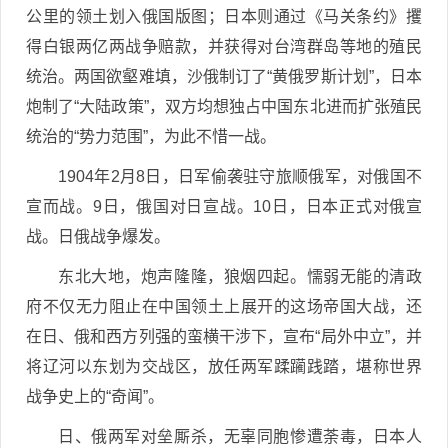
公里的领土划入俄国版图；日本则通过《马关条约》攫
得白银两亿两战争赔款，并获得对台湾群岛等地的殖民
统治。两国欲壑难填，沙俄制订了“黄俄罗斯计划”，日本
炮制了“大陆政策”，双方均想独占中国东北进而扩张殖民
统治的“势力范围”，为此不惜一战。
1904年2月8日，日军偷袭驻守旅顺俄军，对俄国不
宣而战。9日，俄国对日宣战。10日，日本正式对俄宣
战。日俄战争爆发。
东北大地，炮声隆隆，狼烟四起。懦弱无能的清政
府不仅无力阻止在中国领土上展开的这场帝国大战，还
在日、俄和西方列强的蛮横干涉下，宣布“局外中立”，并
将辽河以东划为交战区，放任两军蹂躏践踏，堪称世界
战争史上的“奇闻”。
日、俄两军对垒厮杀，无辜同胞惨遭荼毒，日本人