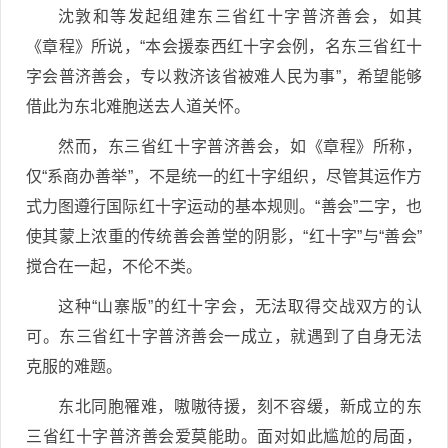
沈敦和等发起组建东三省红十字普济善会，如其
《章程》所说，“本会援泰西红十字会例，名东三省红十
字会普济善会，专以救济该省被难人民为事”，希望能够
借此为东北难胞送去人道关怀。
然而，东三省红十字普济善会，如《章程》所称，
仅“系商办善举”，不是统一的红十字组织，尽管其运作方
式力图遵行国际红十字运动的基本规则。“善会”二字，也
使其蒙上浓重的传统善会善堂的阴影，“红十字”与“善会”
搅合在一起，不伦不类。
这种“山寨版”的红十字会，无法取得交战双方的认
可。东三省红十字普济善会一成立，就遇到了自身无法
克服的难题。
东北同胞罹难，嗷嗷待援，刻不容缓，新成立的东
三省红十字普济善会爱莫能助。面对如此尴尬的局面，