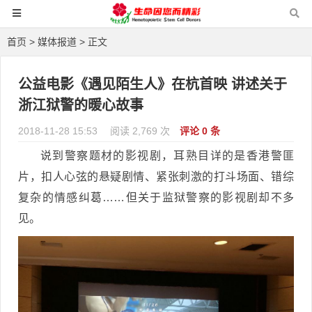
首页
>
媒体报道
> 正文
公益电影《遇见陌生人》在杭首映 讲述关于
浙江狱警的暖心故事
2018-11-28 15:53
阅读 2,769 次
评论 0 条
说到警察题材的影视剧，耳熟目详的是香港警匪
片，扣人心弦的悬疑剧情、紧张刺激的打斗场面、错综
复杂的情感纠葛……但关于监狱警察的影视剧却不多
见。