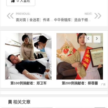
0
人喜欢
PREVIOUS:
NEXT:
面对面丨金逍君：传递生命的种子
中华骨髓库：造血干细胞捐献，报道凡人善举时更要注重保护隐私
文章导航
第100例捐献者：郑卫军
第200例捐献者：柳蓓蕾
相关文章