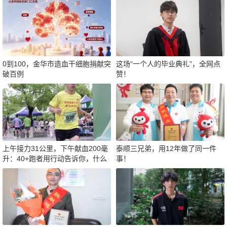
0到100，金华市造血干细胞捐献突
这场“一个人的毕业典礼”，全网点
破百例
赞！
上午接力31公里，下午献血200毫
泰顺三兄弟，用12年做了同一件
升：40+跑者用行动告诉你，什么
事！
才是真正的“热血”