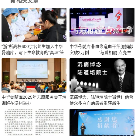
相关文章
“浙”所高校600余名师生加入中华
中华骨髓库非血缘造血干细胞捐献
骨髓库，写下生命教育的“真理”答
突破2万例 ——“与爱相髓 点亮生
案
命”主题宣传活动在岳阳举行
中华骨髓库2025年志愿服务骨干培
沉痛悼念，陆道培院士逝世！他曾
训班在温州举办
使众多白血病患者重获新生