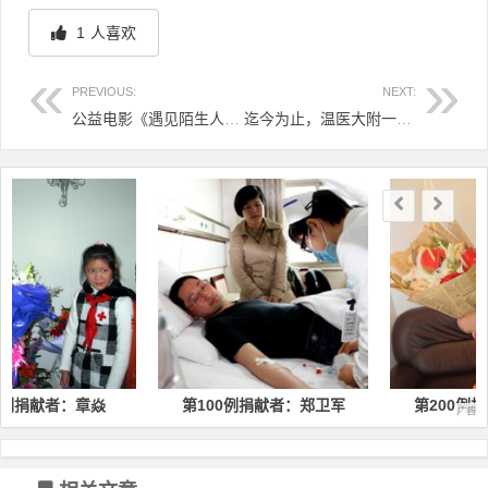
1
人喜欢
PREVIOUS:
NEXT:
公益电影《遇见陌生人》在杭首映 讲述关于浙江狱警的暖心故事
迄今为止，温医大附一院血液内科已专注造血干细胞移植22年
文章导航
章焱
第100例捐献者：郑卫军
第200例捐献者：柳蓓