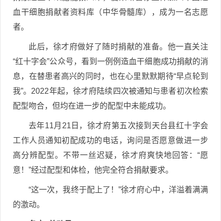
血干细胞捐献者资料库（中华骨髓库），成为一名志愿
者。
此后，徐才府做好了随时捐献的准备。他一直关注
“红十字会”公众号，看到一例例造血干细胞成功捐献的消
息，在替患者高兴的同时，也在心里默默期待“早点轮到
我”。2022年起，徐才府陆续四次被通知与患者初次检索
配型吻合，但均在进一步的配型中未能成功。
去年11月21日，徐才府第五次接到天台县红十字会
工作人员通知初配成功的电话，询问是否愿意做进一步
高分辨配型。不带一丝迟疑，徐才府爽快地回答：“愿
意！”经过配型和体检，他完全符合捐献要求。
“这一次，我终于配上了！”徐才府心中，洋溢着满满
的激动。