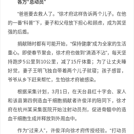
各方“总动员”
“爸爸要去救人了。”徐才府这样告诉两个儿子。在他
的一番“科普”下，妻子和父母放下担心和顾虑，成为其坚
强的后盾。
捐献随时都有可能开始，“保持健康”成为全家的生活
重心。即使春节聚会，徐才府也做到“滴酒不沾”，每天坚
持跑步5公里到10公里，减了15斤体重；为了让丈夫睡
好觉，妻子王明飞独自带着两个儿子就寝；孩子感冒，
爷爷从乡下赶来帮忙，生怕徐才府被感染。
根据采集计划，3月1日，在天台县红十字会、家人
和该县第四例造血干细胞捐献者许俊洋的陪同下，徐才
府在杭州某采集医院开始注射动员剂，促进骨髓中的造
血干细胞生成并释放到外周血中。
作为“过来人”，许俊洋向徐才府传授经验。“打动员