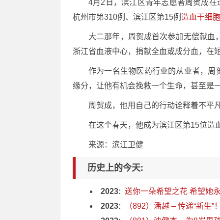
4月2日，滨江区青年志愿者周贺成在
杭州市第310例、滨江区第15例
造血干细
大二那年，周贺成首次参加无偿献血
浙江省血液中心，捐献全血或成分血，在短
作为一名生物医药行业的从业者，周
缘分，让他有机会挽救一个生命，甚至是
周贺成，他用自己的行动诠释着不平
在这个春天，他成为滨江区第15位造
来源：滨江卫健
历史上的今天:
2023:
送你一朵希望之花 希望她永
2023:
（892）潘越 – 传递“新生