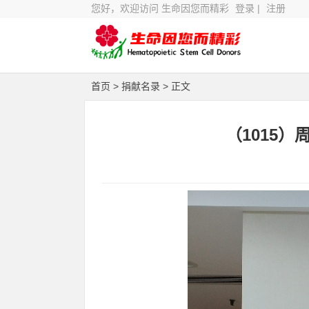
您好，欢迎访问 生命因您而精彩
登录
|
注册
首页
>
捐献名录
> 正文
（1015）