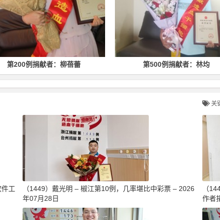
第200例捐献者：柳蓓蕾
第500例捐献者：林均
关
软件工
（1449）戴光明 – 椒江第10例，几率堪比中彩票 – 2026
（1
年07月28日
作者捐