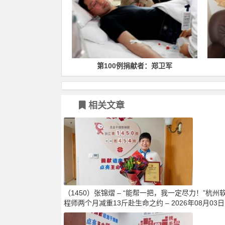
捐献者：章焱
第100例捐献者：郑卫军
相关文章
（1450）张锦熠 – “能帮一把，我一定尽力！”杭州
程师两个月减重13斤赴生命之约 – 2026年08月03日