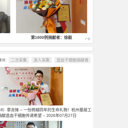
第1000例捐献者：徐毅
第1400
二次采集
浙人采集
造血干细胞捐献者
键词：
448）章龙锋 – 一份跨越四年的生命礼物！杭州基层工
献造血干细胞传递希望 – 2026年07月27日