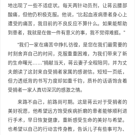
地出现了一些不适症状。每天两针动员剂，让蒋云腰部
酸痛，但他仍积极克服。他说，“比起血液病患者身心上
遭受的痛苦，我目前的不良反应不算什么。如果能帮助
到患者，我就是在做一件有意义的事，我不觉得难捱。”
“我们一家在痛苦中挣扎彷徨，是您在我们最需要的
时刻舍弃自己的时间，克服重重困难，为我们带来了新
的生命曙光……”捐献当天，蒋云妻子全程陪同，并为丈
夫朗读了这封来自受捐者家属的感谢信。短短一页纸，
但力透纸背的书写力度却如重千钧，质朴的话语饱含着
受捐者一家人真切深沉的感激之情。
来路不由己，前路尚可期。这是蒋云对于受捐者的
美好祝愿，他希望远方饱受疾病折磨的患者能够顺利进
行手术，早日恢复健康，重新感受生命的美好与希望。
也希望以自己的行动言传身教，告诉儿子有些事可为、