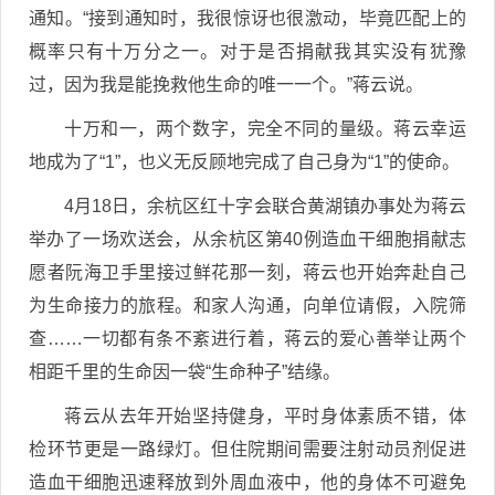
通知。“接到通知时，我很惊讶也很激动，毕竟匹配上的
概率只有十万分之一。对于是否捐献我其实没有犹豫
过，因为我是能挽救他生命的唯一一个。”蒋云说。
十万和一，两个数字，完全不同的量级。蒋云幸运
地成为了“1”，也义无反顾地完成了自己身为“1”的使命。
4月18日，余杭区红十字会联合黄湖镇办事处为蒋云
举办了一场欢送会，从余杭区第40例造血干细胞捐献志
愿者阮海卫手里接过鲜花那一刻，蒋云也开始奔赴自己
为生命接力的旅程。和家人沟通，向单位请假，入院筛
查……一切都有条不紊进行着，蒋云的爱心善举让两个
相距千里的生命因一袋“生命种子”结缘。
蒋云从去年开始坚持健身，平时身体素质不错，体
检环节更是一路绿灯。但住院期间需要注射动员剂促进
造血干细胞迅速释放到外周血液中，他的身体不可避免