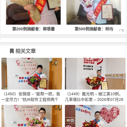
第200例捐献者：柳蓓蕾
第500例捐献者：林均
相关文章
（1450）张锦熠 – “能帮一把，我
（1449）戴光明 – 椒江第10例，
一定尽力！”杭州软件工程师两个
几率堪比中彩票 – 2026年07月28
月减重13斤赴生命之约 – 2026年0
日
8月03日