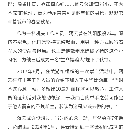
理；隐患排查，靠谨慎心细……蒋云深知“事虽小，不为
不成”的道理，街头巷尾常常可见他奔忙的身影，默默书
写着城市的春夏秋冬。
作为一名机关工作人员，蒋云曾在沈阳服役2年。退
伍不褪色，他日常坚持无偿献血，用另一种方式践行着
军人的使命与担当。也正是他数年来始终坚持的这个小
习惯，为他日后成为一名“生命摆渡人”埋下了伏笔。
2017年8月，在黄湖镇组织的一次献血活动中，蒋
云在红十字工作人员的介绍下加入了中华骨髓库。“当时
不过心念一动，多留出10毫升血样就可以救命，工作人
员的这句话对我触动很深，于我而言的举手之劳可能是
于他人而言的重焕新生，我认为这是应该去做的事。”
蒋云或许没想过，当时的心念一动，居然会在7年后
开花结果。2024年1月，蒋云接到红十字会初配成功的