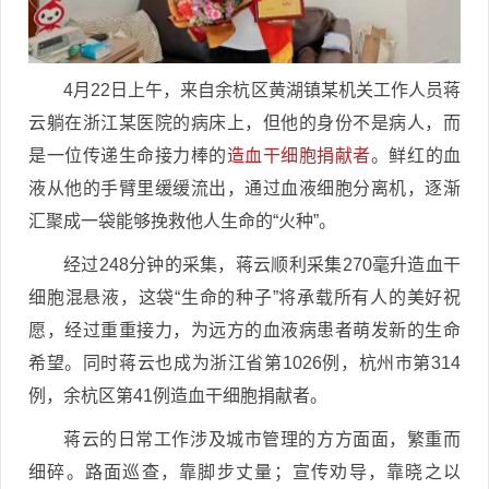
4月22日上午，来自余杭区黄湖镇某机关工作人员蒋
云躺在浙江某医院的病床上，但他的身份不是病人，而
是一位传递生命接力棒的
造血干细胞捐献者
。鲜红的血
液从他的手臂里缓缓流出，通过血液细胞分离机，逐渐
汇聚成一袋能够挽救他人生命的“火种”。
经过248分钟的采集，蒋云顺利采集270毫升造血干
细胞混悬液，这袋“生命的种子”将承载所有人的美好祝
愿，经过重重接力，为远方的血液病患者萌发新的生命
希望。同时蒋云也成为浙江省第1026例，杭州市第314
例，余杭区第41例造血干细胞捐献者。
蒋云的日常工作涉及城市管理的方方面面，繁重而
细碎。路面巡查，靠脚步丈量；宣传劝导，靠晓之以