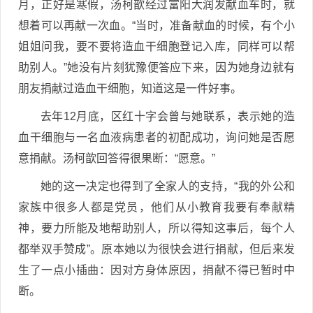
月，正好是寒假，汤柯歆经过富阳大润发献血车时，就
想着可以再献一次血。“当时，准备献血的时候，有个小
姐姐问我，要不要将造血干细胞登记入库，同样可以帮
助别人。”她没有片刻犹豫便答应下来，因为她身边就有
朋友捐献过造血干细胞，知道这是一件好事。
去年12月底，区红十字会曾与她联系，表示她的造
血干细胞与一名血液病患者的初配成功，询问她是否愿
意捐献。汤柯歆回答得很果断：“愿意。”
她的这一决定也得到了全家人的支持，“我的外公和
家族中很多人都是党员，他们从小教育我要有奉献精
神，要力所能及地帮助别人，所以得知这事后，每个人
都举双手赞成”。原本她以为很快会进行捐献，但后来发
生了一点小插曲：因对方身体原因，捐献不得已暂时中
断。