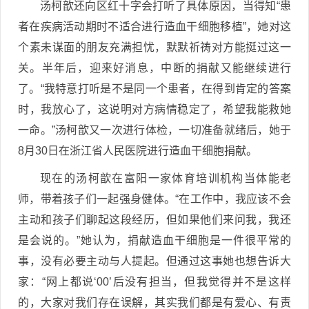
汤柯歆还向区红十字会打听了具体原因，当得知“患
者在疾病活动期时不适合进行造血干细胞移植”，她对这
个素未谋面的朋友充满担忧，默默祈祷对方能挺过这一
关。半年后，迎来好消息，中断的捐献又能继续进行
了。“我特意打听是不是同一个患者，在得到肯定的答案
时，我放心了，这说明对方病情稳定了，希望我能救她
一命。”汤柯歆又一次进行体检，一切准备就绪后，她于
8月30日在浙江省人民医院进行造血干细胞捐献。
现在的汤柯歆在富阳一家体育培训机构当体能老
师，带着孩子们一起强身健体。“在工作中，我应该不会
主动和孩子们聊起这段经历，但如果他们来问我，我还
是会说的。”她认为，捐献造血干细胞是一件很平常的
事，没有必要主动与人提起。但通过这事她也想告诉大
家：“网上都说‘00’后没有担当，但我觉得并不是这样
的，大家对我们存在误解，其实我们都是有爱心、有责