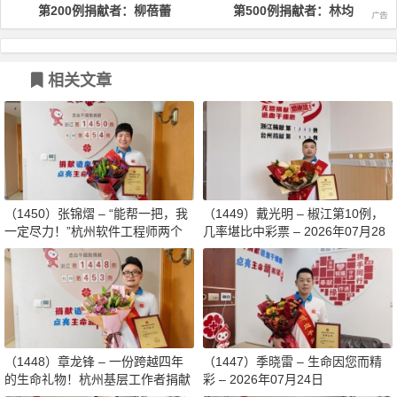
第200例捐献者：柳蓓蕾
第500例捐献者：林均
相关文章
（1450）张锦熠 – “能帮一把，我
（1449）戴光明 – 椒江第10例，
一定尽力！”杭州软件工程师两个
几率堪比中彩票 – 2026年07月28
月减重13斤赴生命之约 – 2026年0
日
8月03日
（1448）章龙锋 – 一份跨越四年
（1447）季晓雷 – 生命因您而精
的生命礼物！杭州基层工作者捐献
彩 – 2026年07月24日
造血干细胞传递希望 – 2026年07