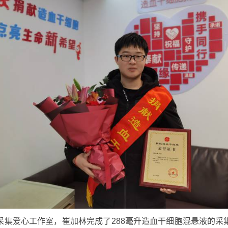
采集爱心工作室，崔加林完成了288毫升造血干细胞混悬液的采