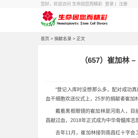
您好，欢迎访问 生命因您而精彩
登录
|
注册
首页
>
捐献名录
> 正文
（657）崔加林 –
“登记入库时没想那么多，配对成功真
血干细胞欢送仪式上，25岁的捐献者崔加
戴着黑框眼镜的崔加林是河南人，目前
昌献过血，2018年正式成为中华骨髓库志
去年11月，崔加林接到南昌红十字