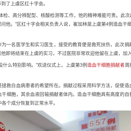
移到了上虞区红十字会。
关体检、高分辨配型、核酸检测等工作，他的精神难能可贵。此
问他。”区红十字会相关负责人说，崔加林是上虞第4例造血干
作为一名医学生和实习医生，接受的教育便是救死扶伤，此次捐
然他即将结束在上虞的实习，不过医院非常欢迎他留在上虞，加
没什么特别影响。”欢送仪式上，上虞第3例
造血干细胞捐献者
周
是拯救白血病患者的希望所在。捐献过程采用科学方法，促使造
血干细胞，其余血液回输捐献者体内。造血干细胞具有高度的自
中各个成分恢复到正常水平。