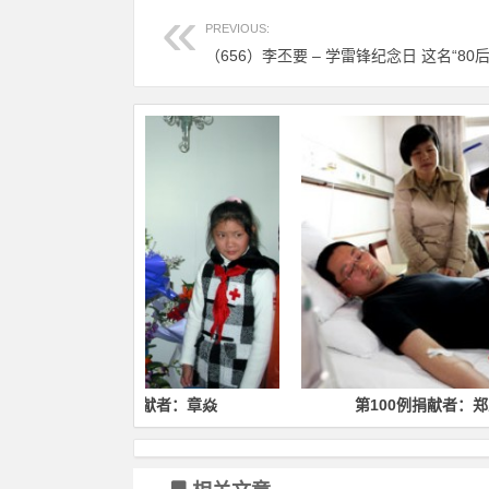
PREVIOUS:
捐献者：章焱
第100例捐献者：郑卫军