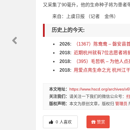
又采集了90毫升，他的生命种子将为患者
来自：上虞日报 （记者 金伟）
历史上的今天:
2026:
（1367）陈鸯鸯 – 磐安县
2018:
近期杭州就有7位志愿者将捐
2018:
（395）毛哲帆 – 为他人点亮
2018:
用爱点亮生命之光 杭州江干
本文地址：
https://www.hscd.org/archives/x6
关注我们：
请关注一下我们的微信公众号：
版权声明：
本文为原创文章，版权归
管理员
0
人喜欢
赞赏