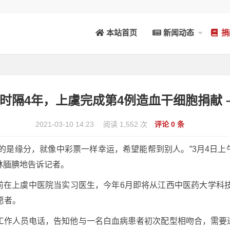
本站首页
新闻动态
捐
 时隔4年，上虞完成第4例造血干细胞捐献 – 
2021-03-10 14:23
阅读 1,552 次
评论 0 条
的是缘分，就像中彩票一样幸运，希望能帮到别人。”3月4日
林腼腆地告诉记者。
在上虞中医院当实习医生，今年6月即将从江西中医药大学科技
愿者。
会工作人员电话，告知他与一名白血病患者初次配型相吻合，需要