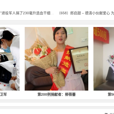
（656）李丕要 – 学雷锋纪念日 这名“80后”退役军人捐了230毫升造血干细胞– 2021年03月05日
第200例捐献者：柳蓓蕾
第500例捐献者：林均