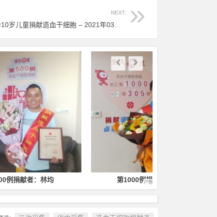
NEXT:
（658）郎启甜 – 德清小伙献爱心 为10岁儿童捐献造血干细胞 – 2021年03月09日
第1000例捐献者：徐毅
第1400