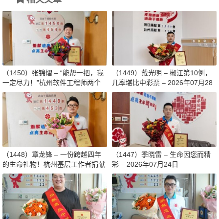
（1450）张锦熠 – “能帮一把，我
（1449）戴光明 – 椒江第10例，
一定尽力！”杭州软件工程师两个
几率堪比中彩票 – 2026年07月28
月减重13斤赴生命之约 – 2026年0
日
8月03日
（1448）章龙锋 – 一份跨越四年
（1447）季晓雷 – 生命因您而精
的生命礼物！杭州基层工作者捐献
彩 – 2026年07月24日
造血干细胞传递希望 – 2026年07
月27日