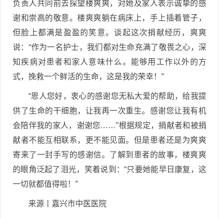
负责人共同前去探望楼爽爽，对她及家人表示诚挚的感
谢和崇高的敬意。楼爽爽躺在病床上，手上插着管子，
但脸上都满是盈盈的笑意。谈起这次捐献经历，爽爽
说：“作为一名护士，我们都对生命充满了敬畏之心，深
知疾病对患者和家人意味什么。能够用工作以外的方
式，挽救一个鲜活的生命，这是我的荣幸！”
“恩人您好，衷心的感谢您无私大爱的帮助，给我提
供了生命的干细胞，让我再一次重生。感谢您让我有机
会陪伴我的家人，谢谢您……”根据规定，捐献者和被捐
献者不能互相联系，更不能见面。但是患者还是为爽爽
寄来了一封手写的感谢信。了解到患者的故事，楼爽爽
的眼角泛起了泪光，笑着说到：“只要她能早日康复，这
一切就都值得啦！”
来源丨嘉兴市中医医院