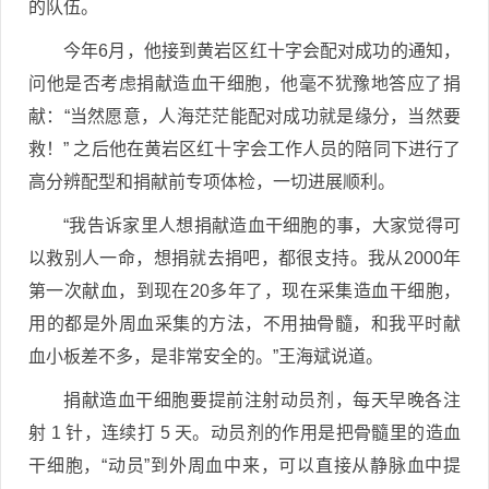
的队伍。
今年6月，他接到黄岩区红十字会配对成功的通知，
问他是否考虑捐献造血干细胞，他毫不犹豫地答应了捐
献：“当然愿意，人海茫茫能配对成功就是缘分，当然要
救！” 之后他在黄岩区红十字会工作人员的陪同下进行了
高分辨配型和捐献前专项体检，一切进展顺利。
“我告诉家里人想捐献造血干细胞的事，大家觉得可
以救别人一命，想捐就去捐吧，都很支持。我从2000年
第一次献血，到现在20多年了，现在采集造血干细胞，
用的都是外周血采集的方法，不用抽骨髓，和我平时献
血小板差不多，是非常安全的。”王海斌说道。
捐献造血干细胞要提前注射动员剂，每天早晚各注
射 1 针，连续打 5 天。动员剂的作用是把骨髓里的造血
干细胞，“动员”到外周血中来，可以直接从静脉血中提