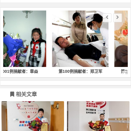
文章导航
：章焱
第100例捐献者：郑卫军
第200例捐献者：柳
相关文章