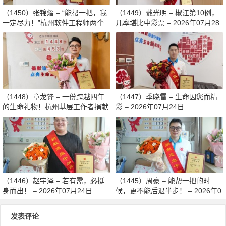
（1450）张锦熠 – “能帮一把，我
（1449）戴光明 – 椒江第10例，
一定尽力！”杭州软件工程师两个
几率堪比中彩票 – 2026年07月28
月减重13斤赴生命之约 – 2026年0
日
8月03日
（1448）章龙锋 – 一份跨越四年
（1447）季晓雷 – 生命因您而精
的生命礼物！杭州基层工作者捐献
彩 – 2026年07月24日
造血干细胞传递希望 – 2026年07
月27日
（1446）赵宇泽 – 若有需，必挺
（1445）周豪 – 能帮一把的时
身而出！ – 2026年07月24日
候，更不能后退半步！ – 2026年0
7月24日
发表评论