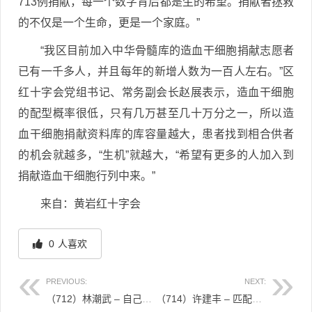
713例捐献，每一个数字背后都是生的希望。捐献者拯救
的不仅是一个生命，更是一个家庭。”
“我区目前加入中华骨髓库的造血干细胞捐献志愿者
已有一千多人，并且每年的新增人数为一百人左右。”区
红十字会党组书记、常务副会长赵展表示，造血干细胞
的配型概率很低，只有几万甚至几十万分之一，所以造
血干细胞捐献资料库的库容量越大，患者找到相合供者
的机会就越多，“生机”就越大，“希望有更多的人加入到
捐献造血干细胞行列中来。”
来自：黄岩红十字会
0
人喜欢
PREVIOUS:
NEXT:
（712）林潮武 – 自己变成了一个大奖，被别人给抽走了 – 2021年08月27日
（714）许建丰 – 匹配上是缘份，义无反顾！ – 2021年08月30日