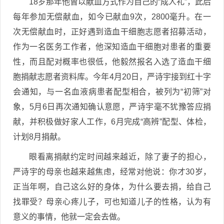
18岁那年他曾以献血方式作为自己的“成人礼”，此后
每年参加无偿献血，如今已献血9次，2800毫升。在一
次无偿献血时，正好遇到造血干细胞志愿者招募活动，
作为一名医务工作者，他深知造血干细胞对患者的重要
性，而且配对概率也很低，他毅然报名入选了造血干细
胞捐献志愿者资料库。今年4月20日，严诗宇接到红十字
会通知，与一名血液病患者配型相合，被列为“初筛”对
象，5月6日再次通知确认意愿，严诗宇毫不犹豫答应捐
献，并积极做好家人工作，6月完成“高辨”配型、体检，
计划8月捐献。
眼看离捐献约定时间越来越近，除了妻子的担心，
严诗宇的母亲也越来越焦虑，经常对他说：你才30岁，
正当年啊，自己这么好的身体，为什么要去捐，给自己
找罪受？母亲心疼儿子，可也知道儿子的性格，认为有
意义的事情，他就一定会去做。