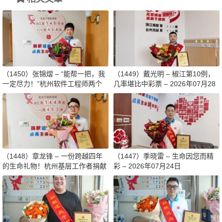
（1450）张锦熠 – “能帮一把，我
（1449）戴光明 – 椒江第10例，
一定尽力！”杭州软件工程师两个
几率堪比中彩票 – 2026年07月28
月减重13斤赴生命之约 – 2026年0
日
8月03日
（1448）章龙锋 – 一份跨越四年
（1447）季晓雷 – 生命因您而精
的生命礼物！杭州基层工作者捐献
彩 – 2026年07月24日
造血干细胞传递希望 – 2026年07
月27日