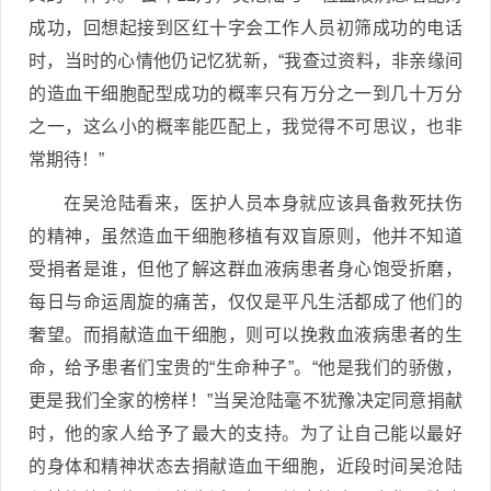
成功，回想起接到区红十字会工作人员初筛成功的电话
时，当时的心情他仍记忆犹新，“我查过资料，非亲缘间
的造血干细胞配型成功的概率只有万分之一到几十万分
之一，这么小的概率能匹配上，我觉得不可思议，也非
常期待！”
在吴沧陆看来，医护人员本身就应该具备救死扶伤
的精神，虽然造血干细胞移植有双盲原则，他并不知道
受捐者是谁，但他了解这群血液病患者身心饱受折磨，
每日与命运周旋的痛苦，仅仅是平凡生活都成了他们的
奢望。而捐献造血干细胞，则可以挽救血液病患者的生
命，给予患者们宝贵的“生命种子”。“他是我们的骄傲，
更是我们全家的榜样！”当吴沧陆毫不犹豫决定同意捐献
时，他的家人给予了最大的支持。为了让自己能以最好
的身体和精神状态去捐献造血干细胞，近段时间吴沧陆