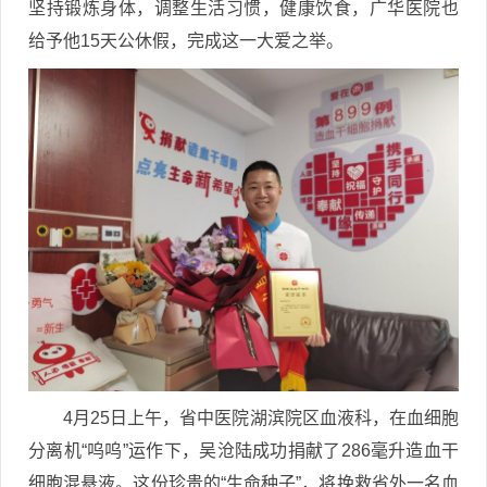
坚持锻炼身体，调整生活习惯，健康饮食，广华医院也
给予他15天公休假，完成这一大爱之举。
4月25日上午，省中医院湖滨院区血液科，在血细胞
分离机“呜呜”运作下，吴沧陆成功捐献了286毫升造血干
细胞混悬液。这份珍贵的“生命种子”，将挽救省外一名血