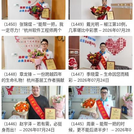
（1450）张锦熠 – “能帮一把，我
（1449）戴光明 – 椒江第10例，
一定尽力！”杭州软件工程师两个
几率堪比中彩票 – 2026年07月28
月减重13斤赴生命之约 – 2026年0
日
8月03日
（1448）章龙锋 – 一份跨越四年
（1447）季晓雷 – 生命因您而精
的生命礼物！杭州基层工作者捐献
彩 – 2026年07月24日
造血干细胞传递希望 – 2026年07
月27日
（1446）赵宇泽 – 若有需，必挺
（1445）周豪 – 能帮一把的时
身而出！ – 2026年07月24日
候，更不能后退半步！ – 2026年0