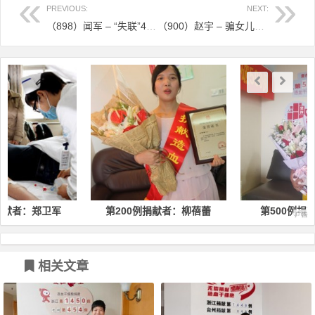
PREVIOUS:
NEXT:
（898）闻军 – “失联”4小时 80后村干部去了哪里？ – 2023年04月24日
（900）赵宇 – 骗女儿说去出差，却在医院躺了7天，还救了个人 – 2023年04月26日
文章导航
军
第200例捐献者：柳蓓蕾
第500例捐献者：林均
相关文章