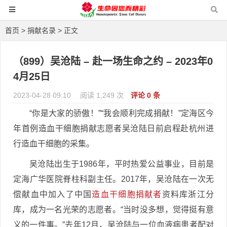
首页
>
捐献名录
> 正文
（899）吴沧陆 – 赴一场生命之约 – 2023年0
4月25日
2023-04-28 09:10
阅读 1,249 次
评论 0 条
“你是大家的骄傲！”“我会顺利完成捐献！”定海区今
年首例造血干细胞捐献志愿者吴沧陆日前启程赴杭州进
行造血干细胞的采集。
吴沧陆出生于1986年，平时热爱公益事业，目前是
定海广华医院脊柱科副主任。2017年，吴沧陆在一次无
偿献血中加入了中国
造血干细胞捐献者
资料库浙江分
库，成为一名光荣的志愿者。“当时没多想，觉得挺有意
义的一件事。”去年12月，吴沧陆与一位血液病患者配对