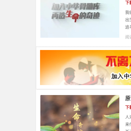
下
我
出
追
阅读
原
下
人
来