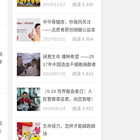
干细胞捐献志愿服务培训圆
2019/11/12
阅读 5,440
满举办
中华骨髓库，你我同关注
——志愿者原创捐髓公益宣
传画一组
2017/01/21
阅读 6,854
服
拯救生命 播种希望 ——20
里
17年中国造血干细胞捐献者
资料库管理中心工作综述
2018/07/18
阅读 5,615
〖6.14 世界献血者日〗人
民警察章梁君，向您致敬！
2019/06/14
阅读 4,922
能
生命接力，怎样才能越跑越
的
快