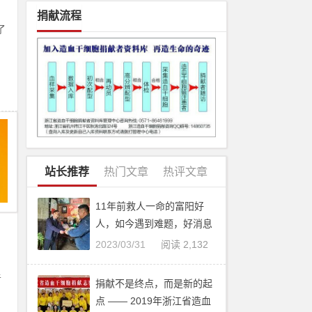
捐献流程
了
，
站长推荐
热门文章
热评文章
11年前救人一命的富阳好
人，如今遇到难题，好消息
是 ……
2023/03/31
阅读 2,132
者
捐献不是终点，而是新的起
，
点 —— 2019年浙江省造血