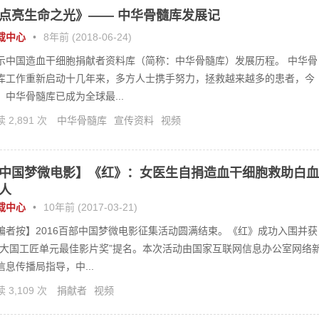
点亮生命之光》—— 中华骨髓库发展记
载中心
•
8年前 (2018-06-24)
示中国造血干细胞捐献者资料库（简称：中华骨髓库）发展历程。 中华骨
库工作重新启动十几年来，多方人士携手努力，拯救越来越多的患者，今
，中华骨髓库已成为全球最...
 2,891 次
中华骨髓库
宣传资料
视频
中国梦微电影】《红》：女医生自捐造血干细胞救助白血
人
载中心
•
10年前 (2017-03-21)
编者按】2016百部中国梦微电影征集活动圆满结束。《红》成功入围并获
“大国工匠单元最佳影片奖”提名。本次活动由国家互联网信息办公室网络
信息传播局指导，中...
 3,109 次
捐献者
视频