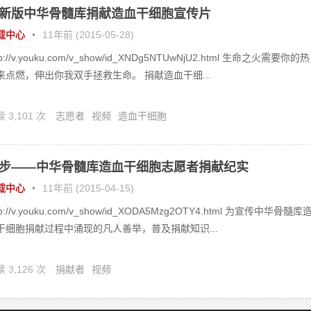
新版中华骨髓库捐献造血干细胞宣传片
载中心
•
11年前 (2015-05-28)
tp://v.youku.com/v_show/id_XNDg5NTUwNjU2.html 生命之火需要你的热
来点燃，伸出你我双手拯救生命。 捐献造血干细...
 3,101 次
志愿者
视频
造血干细胞
步——中华骨髓库造血干细胞志愿者捐献纪实
载中心
•
11年前 (2015-04-15)
tp://v.youku.com/v_show/id_XODA5Mzg2OTY4.html 为宣传中华骨髓库
干细胞捐献过程中涌现的凡人善举，普及捐献知识...
 3,126 次
捐献者
视频