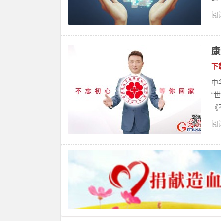
阅读
康
下
中
“
《
阅读