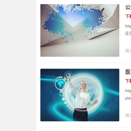
公
下
ht
庄
阅读
医
下
htt
pla
阅读