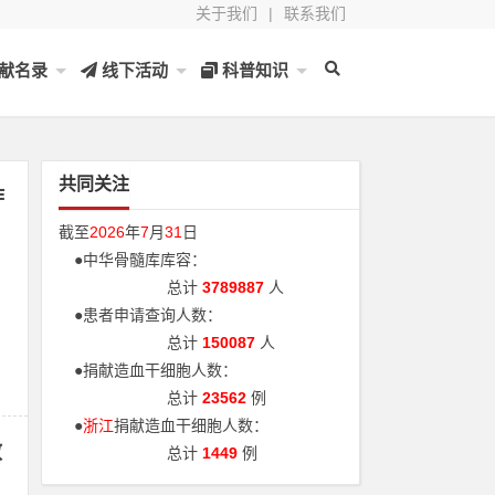
关于我们
|
联系我们
献名录
线下活动
科普知识
共同关注
作
截至
2026
年
7
月
31
日
●中华骨髓库库容：
总计
3789887
人
●患者申请查询人数：
总计
150087
人
●捐献造血干细胞人数：
总计
23562
例
●
浙江
捐献造血干细胞人数：
教
总计
1449
例