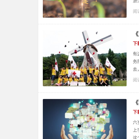
浙
阅读
《
下
有
务
去
阅读
《
下
六
上
这