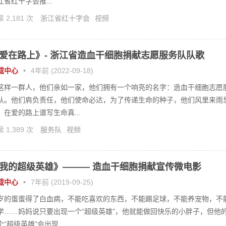
江省红十字会推...
 2,181 次
浙江省红十字会
视频
爱在路上》- 浙江省造血干细胞捐献志愿服务队队歌
载中心
•
4年前 (2022-09-18)
这样一群人，他们亲如一家，他们拥有一个响亮的名字：造血干细胞志愿
队。他们肩负责任，他们使命必达，为了传递生命的种子，他们风里来雨
，在爱的路上谱写生命真...
 1,389 次
服务队
视频
我的超级英雄》——— 造血干细胞捐献宣传微电影
载中心
•
7年前 (2019-09-25)
岁的蛋蛋得了白血病，不能吃喜欢的东西，不能踢足球，不能养宠物，不
学……妈妈说只要出现一个“超级英雄”，他就能做回快乐的小胖子，但他
个“超级英雄”会出现...