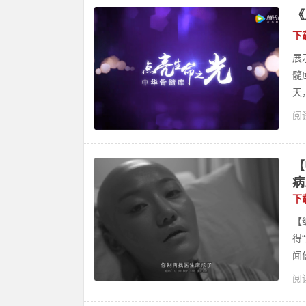
《
下
展
髓
天
阅读
【
病
下
【
得
闻
阅读