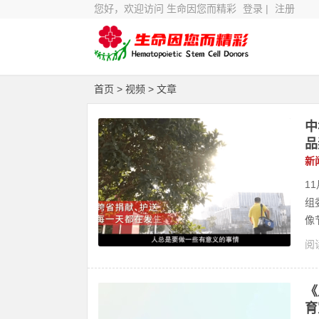
您好，欢迎访问 生命因您而精彩
登录
|
注册
首页
> 视频 > 文章
中
品
新
1
组
像
阅读
《
育