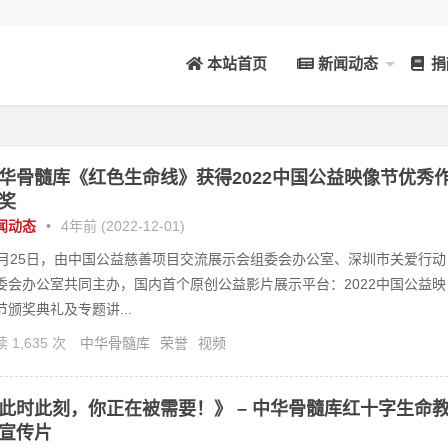
本站首页
新闻动态
捐
华骨髓库《红色生命线》获得2022中国公益映像节优秀
奖
闻动态
•
4年前 (2022-12-01)
1月25日，由中国公益慈善项目交流展示会组委会办公室、深圳市关爱行动
委会办公室共同主办，国内首个原创公益影片展示平台：2022中国公益映
节颁奖典礼及专题讲...
 1,635 次
中华骨髓库
荣誉
视频
此时此刻，你正在被需要！》 – 中华骨髓库红十字生命
宣传片