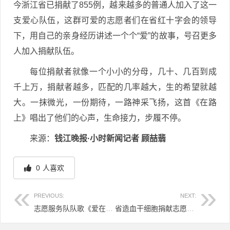
今浙江省已捐献了855例，越来越多的普通人加入了这一
支爱心队伍，这群可爱的志愿者们在省红十字会的领导
下，用自己的亲身经历讲述一个个“爱”的故事，号召更多
人加入捐献队伍。
每位捐献者就像一个小小的分母，几十、几百到成
千上万，捐献者越多，匹配的几率越大，生的希望就越
大。一抹微光，一份期待，一路神采飞扬，这首《在路
上》唱出了他们的心声，生命接力，步履不停。
来源：
钱江晚报·小时新闻记者 顾喆翡
0
人喜欢
PREVIOUS:
NEXT:
志愿服务队队歌《爱在路上》诞生记
省造血干细胞捐献志愿服务队组织队员开展交流活动
文章导航