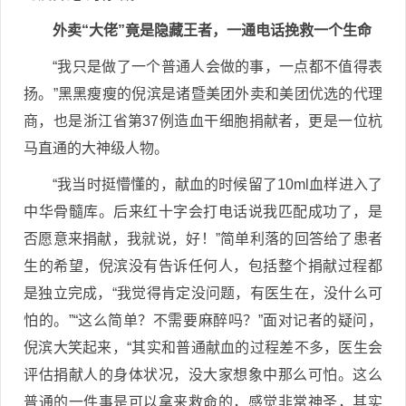
外卖“大佬”竟是隐藏王者，一通电话挽救一个生命
“我只是做了一个普通人会做的事，一点都不值得表
扬。”黑黑瘦瘦的倪滨是诸暨美团外卖和美团优选的代理
商，也是浙江省第37例造血干细胞捐献者，更是一位杭
马直通的大神级人物。
“我当时挺懵懂的，献血的时候留了10ml血样进入了
中华骨髓库。后来红十字会打电话说我匹配成功了，是
否愿意来捐献，我就说，好！”简单利落的回答给了患者
生的希望，倪滨没有告诉任何人，包括整个捐献过程都
是独立完成，“我觉得肯定没问题，有医生在，没什么可
怕的。”“这么简单？不需要麻醉吗？”面对记者的疑问，
倪滨大笑起来，“其实和普通献血的过程差不多，医生会
评估捐献人的身体状况，没大家想象中那么可怕。这么
普通的一件事是可以拿来救命的，感觉非常神圣，其实