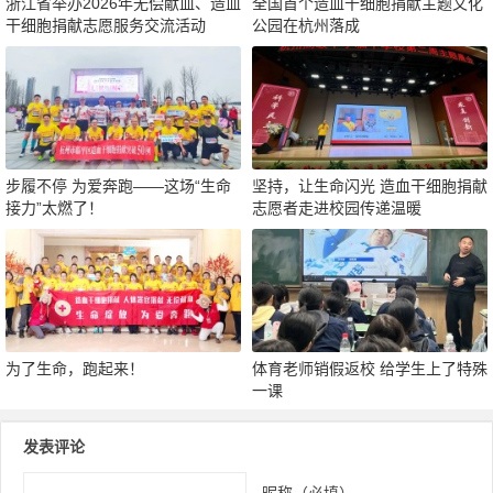
浙江省举办2026年无偿献血、造血
全国首个造血干细胞捐献主题文化
干细胞捐献志愿服务交流活动
公园在杭州落成
步履不停 为爱奔跑——这场“生命
坚持，让生命闪光 造血干细胞捐献
接力”太燃了！
志愿者走进校园传递温暖
为了生命，跑起来！
体育老师销假返校 给学生上了特殊
一课
发表评论
昵称（必填）