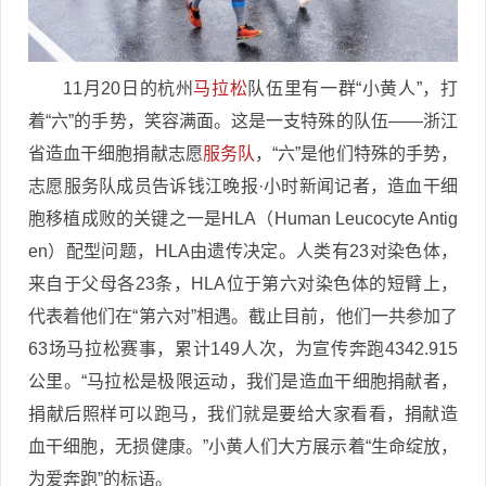
11月20日的杭州
马拉松
队伍里有一群“小黄人”，打
着“六”的手势，笑容满面。这是一支特殊的队伍——浙江
省造血干细胞捐献志愿
服务队
，“六”是他们特殊的手势，
志愿服务队成员告诉钱江晚报·小时新闻记者，造血干细
胞移植成败的关键之一是HLA（Human Leucocyte Antig
en）配型问题，HLA由遗传决定。人类有23对染色体，
来自于父母各23条，HLA位于第六对染色体的短臂上，
代表着他们在“第六对”相遇。截止目前，他们一共参加了
63场马拉松赛事，累计149人次，为宣传奔跑4342.915
公里。“马拉松是极限运动，我们是造血干细胞捐献者，
捐献后照样可以跑马，我们就是要给大家看看，捐献造
血干细胞，无损健康。”小黄人们大方展示着“生命绽放，
为爱奔跑”的标语。