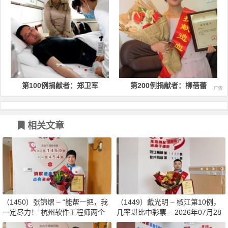
第100例捐献者：郑卫军
第200例捐献者：柳蓓蕾
相关文章
（1450）张锦熠 – “能帮一把，我
（1449）戴光明 – 椒江第10例，
一定尽力！”杭州软件工程师两个
几率堪比中彩票 – 2026年07月28
月减重13斤赴生命之约 – 2026年0
日