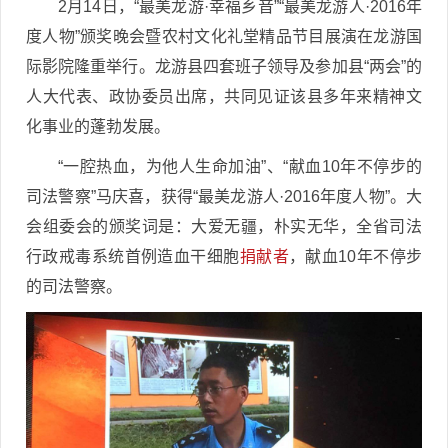
2月14日，“最美龙游·幸福乡音”“最美龙游人·2016年
度人物”颁奖晚会暨农村文化礼堂精品节目展演在龙游国
际影院隆重举行。龙游县四套班子领导及参加县“两会”的
人大代表、政协委员出席，共同见证该县多年来精神文
化事业的蓬勃发展。
“一腔热血，为他人生命加油”、“献血10年不停步的
司法警察”马庆喜，获得“最美龙游人·2016年度人物”。大
会组委会的颁奖词是：大爱无疆，朴实无华，全省司法
行政戒毒系统首例造血干细胞
捐献者
，献血10年不停步
的司法警察。