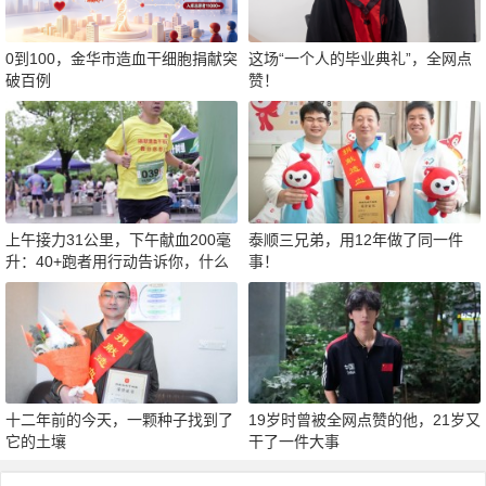
0到100，金华市造血干细胞捐献突
这场“一个人的毕业典礼”，全网点
破百例
赞！
上午接力31公里，下午献血200毫
泰顺三兄弟，用12年做了同一件
升：40+跑者用行动告诉你，什么
事！
才是真正的“热血”
十二年前的今天，一颗种子找到了
19岁时曾被全网点赞的他，21岁又
它的土壤
干了一件大事