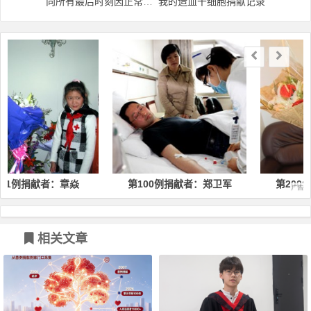
向所有最后时刻因正常原因无法捐干的志愿者致以敬礼
我的造血干细胞捐献记录
文章导航
：章焱
第100例捐献者：郑卫军
第200例捐献者：柳蓓
相关文章