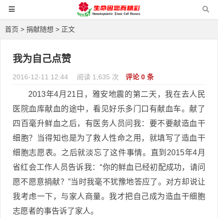
首页
>
捐献随想
> 正文
我为自己点赞
2016-12-11 12:44
阅读 1,635 次
评论 0 条
2013年4月21日，雅安地震的第二天，我在去人民
医院血库献血的途中，看见好乐多门口有献血车。献了
四百毫升鲜血之后，有医务人员问我：要不要献造血干
细胞？当得知也是为了救人性命之用，就填写了造血干
细胞志愿表。之后就淡忘了这件事情。直到2015年4月
省红会工作人员告诉我：“你的鲜血已经初配成功，请问
愿不愿意捐献？”当时我毫不犹豫地答应了。对方却说让
我考虑一下，与家人商量。我才把自己成为造血干细胞
志愿者的事告诉了家人。