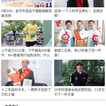
0到100，金华市造血干细胞捐献突
这场“一个人的毕业典礼”，全网点
破百例
赞！
上午接力31公里，下午献血200毫
泰顺三兄弟，用12年做了同一件
升：40+跑者用行动告诉你，什么
事！
才是真正的“热血”
十二年前的今天，一颗种子找到了
19岁时曾被全网点赞的他，21岁又
它的土壤
干了一件大事