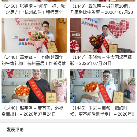
（1450）张锦熠 – “能帮一把，我
（1449）戴光明 – 椒江第10例，
一定尽力！”杭州软件工程师两个
几率堪比中彩票 – 2026年07月28
月减重13斤赴生命之约 – 2026年0
日
8月03日
（1448）章龙锋 – 一份跨越四年
（1447）季晓雷 – 生命因您而精
的生命礼物！杭州基层工作者捐献
彩 – 2026年07月24日
造血干细胞传递希望 – 2026年07
月27日
（1446）赵宇泽 – 若有需，必挺
（1445）周豪 – 能帮一把的时
身而出！ – 2026年07月24日
候，更不能后退半步！ – 2026年0
7月24日
发表评论