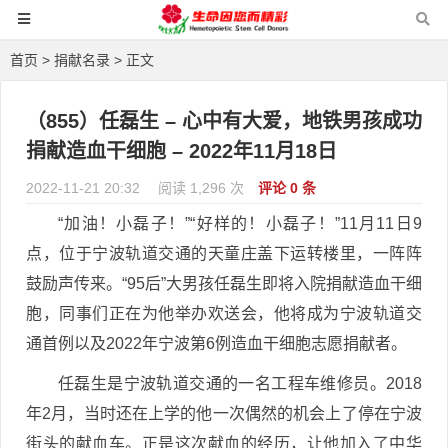
首页
>
捐献名录
> 正文
（855）任磊生 – 心中有大爱，地铁男孩成功
捐献造血干细胞 – 2022年11月18日
2022-11-21 20:32
阅读 1,296 次
评论 0 条
“加油！小磊子！”“好样的！小磊子！”11月11日9
点，位于宁波轨道交通的天童庄盖下运转楼里，一阵阵
鼓励声传来。“95后”大男孩任磊生即将入院捐献造血干细
胞，同事们正在为他举办欢送会，他将成为宁波轨道交
通首例以及2022年宁波第6例造血干细胞志愿捐献者。
任磊生是宁波轨道交通的一名工程车维修员。2018
年2月，当时还在上学的他一次偶然的机会上了停在宁波
街头的献血车。正是这次献血的经历，让他加入了中华