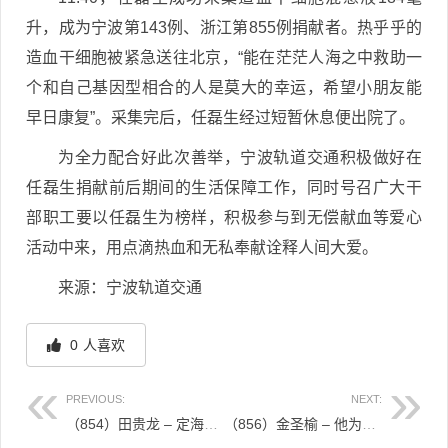
升，成为宁波第143例、浙江第855例捐献者。热乎乎的
造血干细胞被紧急送往北京，“能在茫茫人海之中救助一
个和自己基因型相合的人是莫大的幸运，希望小朋友能
早日康复”。采集完后，任磊生经过短暂休息便出院了。
为全力配合好此次善举，宁波轨道交通积极做好在
任磊生捐献前后期间的生活保障工作，同时号召广大干
部职工要以任磊生为榜样，积极参与到无偿献血等爱心
活动中来，用点滴热血和无私奉献诠释人间大爱。
来源：宁波轨道交通
0
人喜欢
PREVIOUS:
NEXT:
（854）田贵龙 – 定海志愿者成功捐献造血干细胞为生命续航 – 2022年11月14日
（856）金圣榆 – 他为挽救生命二次“出征” – 2022年11月23日