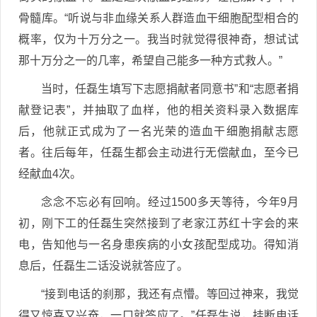
骨髓库。“听说与非血缘关系人群造血干细胞配型相合的
概率，仅为十万分之一。我当时就觉得很神奇，想试试
那十万分之一的几率，希望自己能多一种方式救人。”
当时，任磊生填写下志愿捐献者同意书”和“志愿者捐
献登记表”，并抽取了血样，他的相关资料录入数据库
后，他就正式成为了一名光荣的造血干细胞捐献志愿
者。往后每年，任磊生都会主动进行无偿献血，至今已
经献血4次。
念念不忘必有回响。经过1500多天等待，今年9月
初，刚下工的任磊生突然接到了老家江苏红十字会的来
电，告知他与一名身患疾病的小女孩配型成功。得知消
息后，任磊生二话没说就答应了。
“接到电话的刹那，我还有点懵。等回过神来，我觉
得又惊喜又兴奋，一口就答应了。”任磊生说，挂断电话