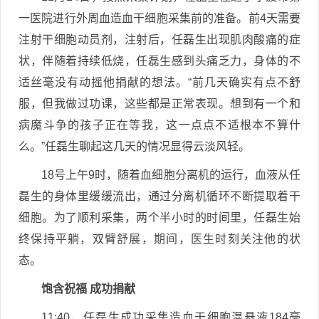
一医院进行外周血造血干细胞采集前的准备。前4天需要
注射干细胞动员剂，注射后，任磊生出现肌肉酸痛的症
状，伴随着持续低烧，任磊生感到头痛乏力，身体的不
适丝毫没有动摇他捐献的想法。“前几天确实有点不舒
服，但我做过功课，这些都是正常表现。想到有一个和
病魔斗争的孩子正在等我，这一点点不适根本不算什
么。”任磊生聊起这几天的情况显得云淡风轻。
18号上午9时，随着血细胞分离机的运行，血液从任
磊生的身体里缓缓流出，通过分离机循环不断提取着干
细胞。为了顺利采集，两个半小时的时间里，任磊生始
终保持平躺，双臂舒展，期间，医生时刻关注他的状
态。
饱含祝福 成功捐献
11:40，任磊生成功采集造血干细胞混悬液184毫