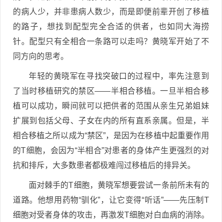
的病人少，并非患病人数少，而是即便前辈开创了移植
的路子，想找到配型完全合适的供者，也如同大海捞
针。配型只有全相合一条路可以走吗？黄晓军开始了不
同方向的思考。
年轻的黄晓军在寻找突破口的过程中，率先注意到
了当时移植研究的禁区——半相合移植。一旦半相合移
植可以成功，瞬间就可以把供者的范围从亲生兄弟姐妹
扩展到包括父母、子女在内的所有直系亲属。但是，半
相合移植之所以成为“禁区”，是因为在移植中起重要作用
的T细胞，会因为“半相合”对患者的身体产生更强烈的对
抗和排斥，大多数患者都极难闯过移植后的排异关。
面对棘手的T细胞，黄晓军想要尝试一条前所未有的
道路。他想用药物“驯化”，让它变得“听话”——先压制T
细胞对受者身体的攻击，再激发T细胞对白血病的消除。