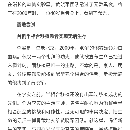
在漫长的动物实验里，黄晓军团队熬过了无数黑夜，终
于在2000年时，一位40岁患者身上，看到了曙光。
勇敢尝试
首例半相合移植患者实现无病生存
李实是一位老北京，2000年，40岁的他被确诊为白
血病。仅仅一两个礼拜的功夫，他就被宣布生命已经进
入倒计时，而移植是唯一的生路。不幸的是，家人、朋
友、骨髓库都没能找到配型完全相合的供者，走投无路
的他找到了黄晓军。
在李实之前，半相合移植还没有出现过移植成功的
先例。作为李实的主治医师，黄晓军耐心地为他解释半
相合配型的挑战和可能性。退无可退的李实决定，把生
命的最后一博勇敢地交给黄晓军团队。就这样，渴望新
生的李实，与同样渴求医学变革的黄晓军，最终携手推