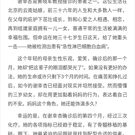
谢幸杏是黄晓军教授接诊的患者之一。这位生活在
北京的云南姑娘，前三十六年的人生和大多数人一样，
在父母的庇护下茁壮成长，到和心爱之人相遇、相恋，
再到组建家庭拥有一儿一女，普通平常的生活被满满的
幸福包围。但命运在她三十七岁生日这天，给了她重头
一击——她被检测出患有“急性淋巴细胞白血病”。
这个年轻的母亲生性乐观，爱笑，确诊后的那一个
月，她却“把这辈子的眼泪都哭光了”。如果没有更好的办
法，她的生命或许只剩下3个月的时间。在痛苦和挣扎过
后，如今的谢幸杏已经面对现实并坦然接受。然而懵懂
的三岁幼女，却在用更加黏着妈妈的行为，表达着自己
的不安。妈妈这个角色，她还能饰演多久？
幸运的是，在谢幸杏确诊后的第四个月，经过三次
化疗，她的各项指标已经趋于稳定，有了骨髓移植的基
础。眼下，她最紧迫的问题就是找到配型合适的供者。