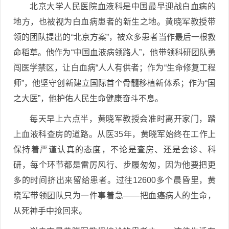
北京大学人民医院血液科是中国最早迎战白血病的
地方，也被视为白血病患者的新生之地。黄晓军教授带
领的团队提出的“北京方案”，被众多患者当作最后一根救
命稻草。他作为“中国血液病领路人”，他带领科研团队勇
闯医学禁区，让白血病“人人有供者；作为“生命修复工程
师”，他坚守创新建立国际首个骨髓移植新体系；作为“国
之大医”，他护佑人民生命健康奋斗不息。
每天早上六点半，黄晓军教授会准时离开家门，踏
上血液科查房的道路。从医35年，黄晓军始终在工作上
保持着严谨认真的态度，不论是查房、还是会诊、科
研，每个环节都是雷厉风行、步履匆匆，因为他要把更
多的时间挤出来留给患者。过往12600多个晨昏里，黄
晓军带领团队只为一件事着急——把血癌病人的生命，
从死神手中抢回来。