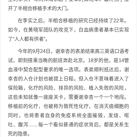
开了半相合移植手术的大门。
在李实之后，半相合移植的研究已经持续了22年。
如今，在黄晓军团队的攻克下，白血病患者基本已实现
了“人人都有供者”。
今年的9月24日，谢幸杏的表弟结束高三英语口语考
试，即刻搭乘当晚的航班奔赴北京。18岁的他，是14管
血液中契合配型要求的唯一选项。表弟顺利抵达后，谢
幸杏的入仓计划也被提上日程。但入仓不意味着进入了
保险箱，化疗的风险、排异的风险、植入失败的风险，
这些未知就像一座座关卡，需要谢幸杏一个一个地闯。
移植前的化疗，也被称为致死性化疗，在消灭癌细胞的
同时，也将患者自身的免疫系统全面摧毁，发烧、呕
吐、腹泻……每一个看似普通的症状背后，都是关系生
死的隐患。