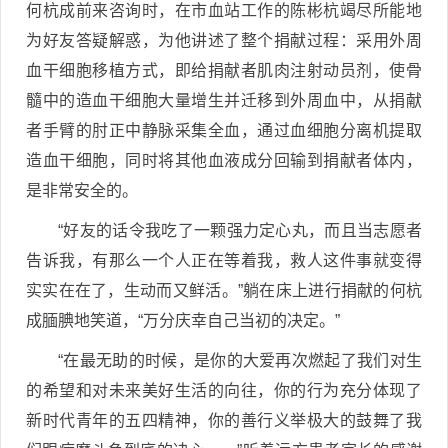
何杭成前来咨询时，在市血站工作的陈彬杭竭尽所能地
为好友答疑解惑，为他讲述了整个捐献过程：采用外周
血干细胞移植方式，即给捐献者肌肉注射动员剂，使骨
髓中的造血干细胞大量增生并迁移到外周血中，从捐献
者手臂的肘正中静脉采集全血，通过血细胞分离机提取
造血干细胞，同时将其他血液成分回输到捐献者体内，
是非常安全的。
“好友的话令我吃了一颗强力定心丸，而且当志愿者
告诉我，有那么一个人正在等着我，救人这件事就变得
实实在在了，生动而又鲜活。”躺在床上进行捐献的何杭
成腼腆地笑道，“万分庆幸自己当初的决定。”
“在最无助的时候，是你的大爱再次燃起了我们对生
的希望和对未来美好生活的向往，你的行为充分体现了
新时代青年的五四精神，你的善行义举极大的鼓舞了我