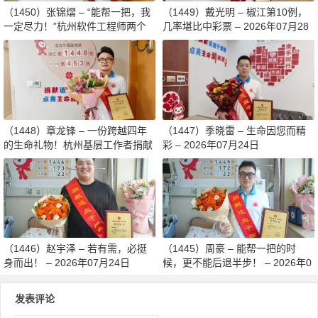
（1450）张锦熠 – “能帮一把，我
（1449）戴光明 – 椒江第10例，
一定尽力！”杭州软件工程师两个
几率堪比中彩票 – 2026年07月28
月减重13斤赴生命之约 – 2026年0
日
8月03日
（1448）章龙锋 – 一份跨越四年
（1447）季晓雷 – 生命因您而精
的生命礼物！杭州基层工作者捐献
彩 – 2026年07月24日
造血干细胞传递希望 – 2026年07
月27日
（1446）赵宇泽 – 若有需，必挺
（1445）周豪 – 能帮一把的时
身而出！ – 2026年07月24日
候，更不能后退半步！ – 2026年0
7月24日
发表评论