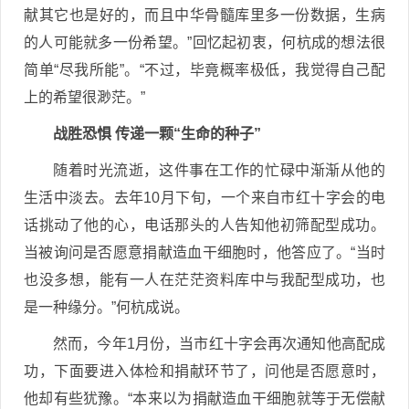
献其它也是好的，而且中华骨髓库里多一份数据，生病
的人可能就多一份希望。”回忆起初衷，何杭成的想法很
简单“尽我所能”。“不过，毕竟概率极低，我觉得自己配
上的希望很渺茫。”
战胜恐惧 传递一颗“生命的种子”
随着时光流逝，这件事在工作的忙碌中渐渐从他的
生活中淡去。去年10月下旬，一个来自市红十字会的电
话挑动了他的心，电话那头的人告知他初筛配型成功。
当被询问是否愿意捐献造血干细胞时，他答应了。“当时
也没多想，能有一人在茫茫资料库中与我配型成功，也
是一种缘分。”何杭成说。
然而，今年1月份，当市红十字会再次通知他高配成
功，下面要进入体检和捐献环节了，问他是否愿意时，
他却有些犹豫。“本来以为捐献造血干细胞就等于无偿献