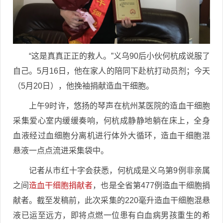
“这是真真正正的救人。”义乌90后小伙何杭成说服了
自己。5月16日，他在家人的陪同下赴杭打动员剂；今天
（5月20日），他挽袖捐献造血干细胞。
上午9时许，悠扬的琴声在杭州某医院的造血干细胞
采集爱心室内缓缓奏响，何杭成静静地躺在床上，全身
血液经过血细胞分离机进行体外大循环，造血干细胞混
悬液一点点流进采集袋中。
记者从市红十字会获悉，何杭成是义乌第9例非亲属
之间
造血干细胞捐献者
，也是全省第477例造血干细胞捐
献者。截至发稿前，此次采集的220毫升造血干细胞混悬
液已运至远方，即将点燃一位患有白血病男孩重生的希