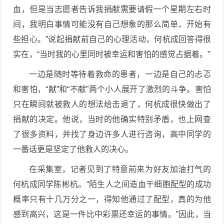
血，但是当志愿者告诉我捐献需要请假一个星期左右时
间，我明白事情可能没有自己想象的那么简单，开始有
些担心。”说起捐献前自己的心理活动，何杭成回答得很
实在，“当时我的心里同时被幸运和害怕的感觉占据着。”
一边是随时等待着救命的患者，一边是自己的忐忑
和害怕，“献”和“不献”两个小人展开了激烈的斗争。害怕
只在瞬间就被救人的想法给击退了，何杭成很快做出了
捐献的决定。他说，当时的他确实特别矛盾，也上网查
了很多资料，并找了身边许多人进行咨询，高中同学的
一番话更是坚定了他救人的决心。
在采集室，记者见到了特意前来为好友加油打气的
何杭成同学陈彬杭。“陌生人之间造血干细胞配型的成功
概率只有十几万分之一，得知他通过了配型，真的为他
感到高兴，这是一件比中彩票还幸运的事情。”因此，当