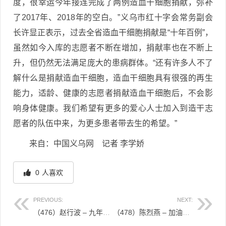
度，很幸运今年接连完成了两例造血干细胞捐献，弥补
了2017年、2018年的空白。”义乌市红十字会常务副会
长许显正表示，过去全省造血干细胞捐献是“十年百例”，
虽然如今入库的志愿者不断在增加，捐献率也在不断上
升，但仍然无法满足庞大的患病群体。“还有许多人不了
解什么是捐献造血干细胞，造血干细胞具有很强的再生
能力，适龄、健康的志愿者捐献造血干细胞后，不会影
响身体健康。我们希望有更多的爱心人士加入到造干志
愿者的队伍中来，为更多患者带去生的希望。”
来自：中国义乌网 记者 李学娇
0
人喜欢
PREVIOUS:
NEXT:
（476）赵行波 – 九年坚守初心 工行“英雄”无私捐献造血干细胞 – 2019年05月17日
（478）陈烈燕 – 加油啊，十万分之一缘分的你 – 2019年05月21日
文章导航