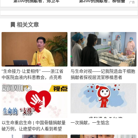
第100例捐献者：郑卫军
第200例捐献者：柳蓓蕾
相关文章
“生命接力·让爱相传” ——浙江省
与生命对视——记我院造血干细胞
中医院血液内科患教会，点亮希
捐献者探视层流室移植患者
望，温暖启航！
以生命重启生命 | 中国骨髓捐献量
一次捐献，一生惦念
破万例，让绝望中的人看到希望